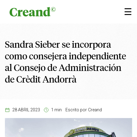
Saltar al contenido
×
☰
Sandra Sieber se incorpora
como consejera independiente
al Consejo de Administración
de Crèdit Andorrà
28 ABRIL 2023
1 min
Escrito por
Creand