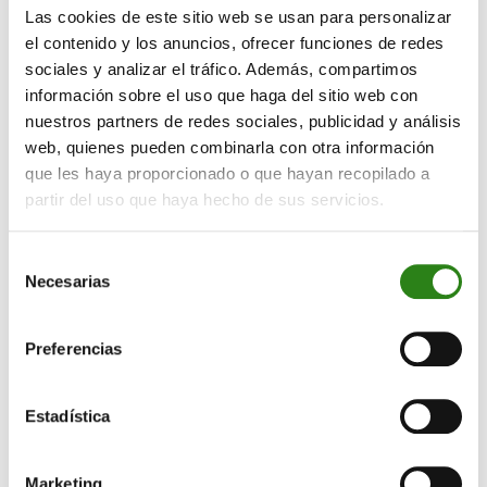
Las cookies de este sitio web se usan para personalizar
La Junta General Ordinaria de Accionistas de Crèdit
el contenido y los anuncios, ofrecer funciones de redes
Andorrà ha aprobado el nombramiento de Sandra
sociales y analizar el tráfico. Además, compartimos
Sieber como nueva consejera independiente del
información sobre el uso que haga del sitio web con
Consejo de Administración del banco. La incorporación
nuestros partners de redes sociales, publicidad y análisis
de la consejera independiente refuerza el gobierno
web, quienes pueden combinarla con otra información
que les haya proporcionado o que hayan recopilado a
corporativo de la entidad, en línea con las prácticas del
partir del uso que haya hecho de sus servicios.
sector bancario a escala global. Además, aporta un
valor añadido, por su trayectoria y experiencia, como
especialista en transformación digital y tecnología.
Selección
Necesarias
de
Sandra Sieber es licenciada en Ciencias Económicas y
consentimiento
Empresariales por la Universidad Pompeu Fabra, donde
Preferencias
también ha cursado un posgrado en Gestión y
Administración de Empresas. También es doctora en
Management por el IESE Business School.
Estadística
Tiene una amplia experiencia académica en
instituciones como la Universidad Pompeu Fabra, el e-
Marketing