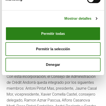
Business Center PwC&IESE y la Sloan School of
Management del MIT. Actualmente es profesora
ordinaria de Emprendimiento y Sistemas de
Mostrar detalles
Información en el IESE.
También tiene acreditada una trayectoria muy relevante
Permitir todas
como asesora de empresas en el ámbito de la
incorporación de las nuevas tecnologías a las
Permitir la selección
organizaciones y la transformación digital. Forma parte
del consejo asesor de varias compañías del sector
bancario y asegurador, como Imagin (Grupo
Denegar
CaixaBank), BBVA y Asepeyo.
Con esta incorporación, el Consejo de Administración
de Crèdit Andorrà queda integrado por los siguientes
miembros: Antoni Pintat Mas, presidente, Jaume Casal
Mor, vicepresidente, Xavier Cornella Castel, consejero
delegado, Ramon Aznar Pascua, Alfons Casanova