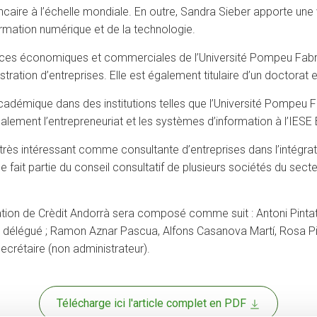
 bancaire à l’échelle mondiale. En outre, Sandra Sieber apporte un
ormation numérique et de la technologie.
iences économiques et commerciales de l’Université Pompeu Fabr
stration d’entreprises. Elle est également titulaire d’un doctor
démique dans des institutions telles que l’Université Pompeu F
lement l’entrepreneuriat et les systèmes d’information à l’IESE
rès intéressant comme consultante d’entreprises dans l’intégrat
le fait partie du conseil consultatif de plusieurs sociétés du se
ration de Crèdit Andorrà sera composé comme suit : Antoni Pinta
eur délégué ; Ramon Aznar Pascua, Alfons Casanova Martí, Rosa Pi
secrétaire (non administrateur).
Télécharge ici l'article complet en PDF