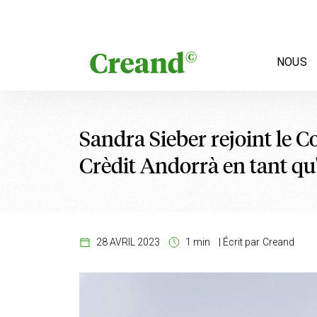
Aller au contenu
NOUS
Sandra Sieber rejoint le C
Crèdit Andorrà en tant qu
28 AVRIL 2023
1 min
|
Écrit par
Creand