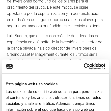
de inversiones como uno de los pilares para el
crecimiento del grupo. De este modo, se sigue
apostando por la especialización y la personalización
en cada área de negocio, como una de las claves para
seguir aportando valor añadido en el servicio al cliente.
Luis Buceta, que cuenta con más de dos décadas de
experiencia en el ámbito de la inversión en el sector de
la banca privada, ha sido director de Inversiones de
Creand Asset Management durante los últimos siete
años. Anteriormente trabajó como Head Of Equity
Investments en BNP Paribas, y como asociado en JP
Morgan Chase Private Bank y en N+1.
Es vicepresidente de CFA Society Spain, cuenta con un
Esta página web usa cookies
MBA por el IESE Business School, aparte de ostentar la
Las cookies de este sitio web se usan para personalizar
certificación CFA y el CFA ESG Investing Certificate.
el contenido y los anuncios, ofrecer funciones de redes
También ha colaborado en escuelas de negocio y
sociales y analizar el tráfico. Además, compartimos
universidades en los programas de formación del título
información sobre el uso que haga del sitio web con