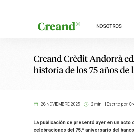
Saltar al contenido
NOSOTROS
Creand Crèdit Andorrà edi
historia de los 75 años de 
28 NOVIEMBRE 2025
2 min
|
Escrito por
Cr
La publicación se presentó ayer en un acto c
celebraciones del 75.º aniversario del ban