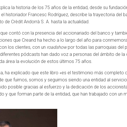
plica la historia de los 75 años de la entidad, desde su fundación
 el historiador Francesc Rodríguez, describe la trayectoria del 
o de Crèdit Andorrà S. A. hasta la actualidad.
al que contó con la presencia del accionariado del banco y tambi
braciones que Creand ha hecho a lo largo del año para conmemorar
on los clientes, con un
roadshow
por todas las parroquias del 
 diferentes pódcasts han dado voz a personas del ámbito de la cu
da área la evolución de estos últimos 75 años.
a, ha explicado que este libro «es el testimonio más completo d
a de que fuimos, somos y seguimos siendo una entidad al servicio
do posible gracias al esfuerzo y la dedicación de los accionista
 y que forman parte de la entidad, que han trabajado con un m