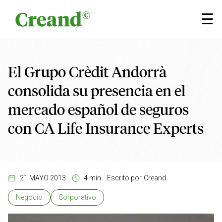
Saltar al contenido
×
☰
El Grupo Crèdit Andorrà
consolida su presencia en el
mercado español de seguros
con CA Life Insurance Experts
21 MAYO 2013
4 min
Escrito por
Creand
Negocio
Corporativo