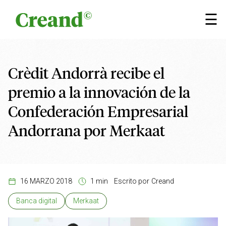
Saltar al contenido
×
☰
Crèdit Andorrà recibe el
premio a la innovación de la
Confederación Empresarial
Andorrana por Merkaat
16 MARZO 2018
1 min
Escrito por
Creand
Banca digital
Merkaat