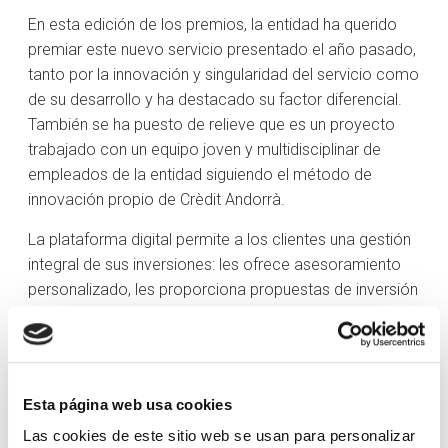
En esta edición de los premios, la entidad ha querido
premiar este nuevo servicio presentado el año pasado,
tanto por la innovación y singularidad del servicio como
de su desarrollo y ha destacado su factor diferencial.
También se ha puesto de relieve que es un proyecto
trabajado con un equipo joven y multidisciplinar de
empleados de la entidad siguiendo el método de
innovación propio de Crèdit Andorrà.
La plataforma digital permite a los clientes una gestión
integral de sus inversiones: les ofrece asesoramiento
personalizado, les proporciona propuestas de inversión
a partir de su perfil de riesgo y sus preferencias, y a la
vez les permite ejecutar inmediatamente órdenes de
compra y venta de fondos de inversión custodiados
por Crèdit Andorrà. Merkaat ofrece un asesoramiento
Esta página web usa cookies
digital híbrido: incorpora los beneficios y la eficiencia de
Las cookies de este sitio web se usan para personalizar
los servicios automatizados de la era digital, a la vez