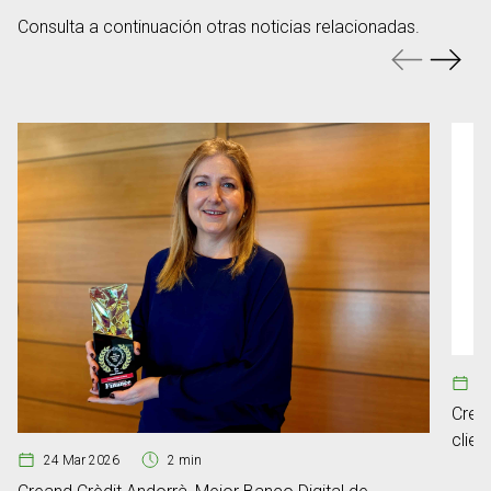
Consulta a continuación otras noticias relacionadas.
29
Crea
clie
24 Mar 2026
2 min