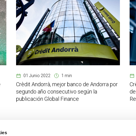
01 Junio 2022
1 min
e
Crèdit Andorrà, mejor banco de Andorra por
Cr
segundo año consecutivo según la
de
publicación Global Finance
Re
ies