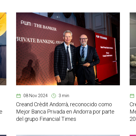
08 Nov 2024
3 min
Creand Crèdit Andorrà, reconocido como
Cr
e
Mejor Banca Privada en Andorra por parte
Me
del grupo Financial Times
20