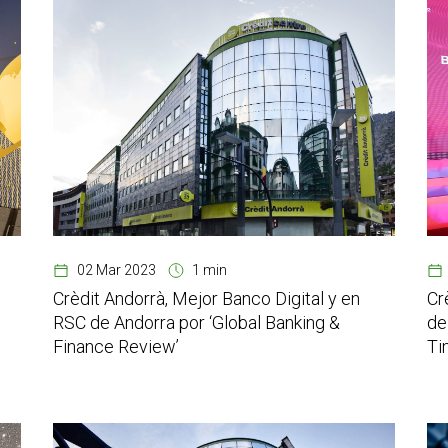
02 Mar 2023
1 min
Crèdit Andorrà, Mejor Banco Digital y en
Cr
RSC de Andorra por ‘Global Banking &
de
Finance Review’
Ti