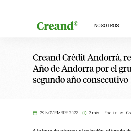
Saltar al contenido
NOSOTROS
Creand Crèdit Andorrà, r
Año de Andorra por el gr
segundo año consecutivo
29 NOVIEMBRE 2023
3 min
|
Escrito por
Cr
A la hora de otorgar el galardón, el jurado 