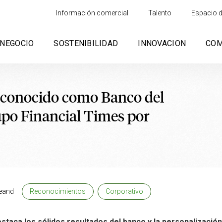
Información comercial
Talento
Espacio d
NEGOCIO
SOSTENIBILIDAD
INNOVACION
CO
econocido como Banco del
upo Financial Times por
eand
Reconocimientos
Corporativo
destaca los sólidos resultados del banco y la personalizació