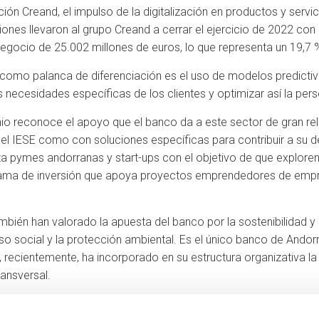
ión Creand, el impulso de la digitalización en productos y serv
ones llevaron al grupo Creand a cerrar el ejercicio de 2022 con 
gocio de 25.002 millones de euros, lo que representa un 19,7 
como palanca de diferenciación es el uso de modelos predictivos
 necesidades específicas de los clientes y optimizar así la pers
mio reconoce el apoyo que el banco da a este sector de gran re
 IESE como con soluciones específicas para contribuir a su de
 pymes andorranas y start-ups con el objetivo de que exploren
grama de inversión que apoya proyectos emprendedores de empr
mbién han valorado la apuesta del banco por la sostenibilidad y
so social y la protección ambiental. ‌Es el único banco de Andor
recientemente, ha incorporado en su estructura organizativa la 
ransversal.