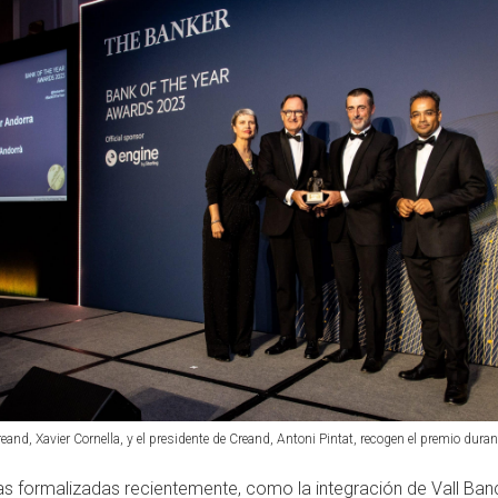
eand, Xavier Cornella, y el presidente de Creand, Antoni Pintat, recogen el premio dura
s formalizadas recientemente, como la integración de Vall Banc,