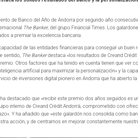
miento de Banco del Año de Andorra por segundo año consecuti
ternacional
The Banker
, del grupo Financial Times. Los galardon
ados a premiar la excelencia bancaria.
 capacidad de las entidades financieras para conseguir un buen 
e sentido,
The Banker
destaca «los resultados de Creand Crèdit 
remio. Otros factores que ha tenido en cuenta tienen que ver con
inteligencia artificial para maximizar la personalización» y la c
rvicio de inversiones digital pionero en Andorra que ha abierto l
 ha destacado que «recibir este premio dos años seguidos es un
quipo interno de Creand Crèdit Andorrà, comprometido con ofrecer
plazo». Y ha añadido que «este galardón nos consolida como banc
stra acción, y de centrarnos en mejorar constantemente nuestro 