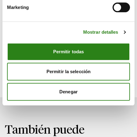
Informe semanal
Marketing
Escrito por
Mostrar detalles
Permitir todas
Charles Castillo
Permitir la selección
Senior Portfolio Manager. Creand Wealth Management
Miami
Denegar
También puede