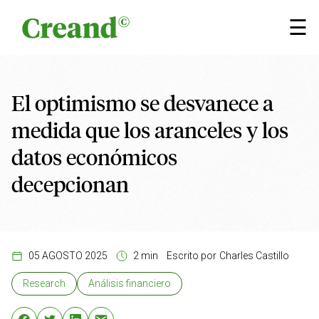
Saltar al contenido
×
☰
El optimismo se desvanece a
medida que los aranceles y los
datos económicos
decepcionan
05 AGOSTO 2025
2 min
Escrito por
Charles Castillo
Research
Análisis financiero