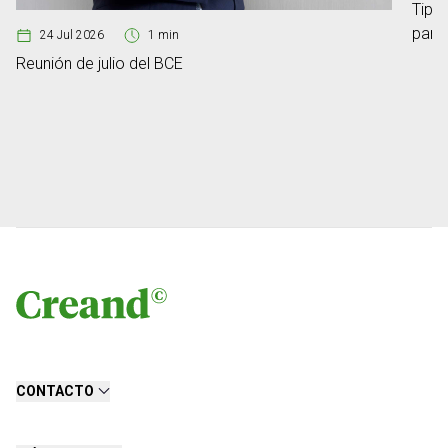
Tipos
para
24 Jul 2026
1 min
Reunión de julio del BCE
CONTACTO