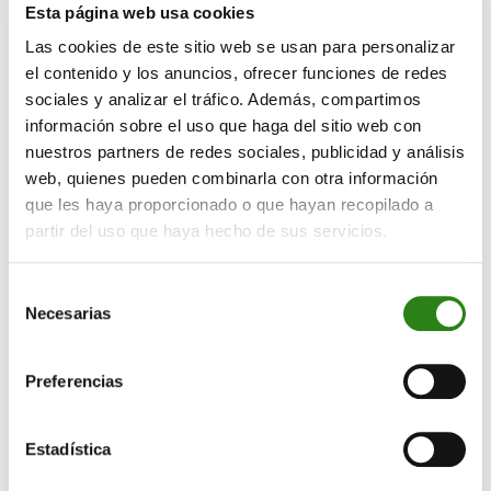
Esta página web usa cookies
defensiva de los inversores. Los servicios de
Las cookies de este sitio web se usan para personalizar
comunicación fueron el único sector neutral, que
el contenido y los anuncios, ofrecer funciones de redes
terminó sin cambios a pesar del excelente trimestre de
sociales y analizar el tráfico. Además, compartimos
Meta. Los nueve sectores restantes terminaron en
información sobre el uso que haga del sitio web con
números rojos: materiales, consumo discrecional, un
nuestros partners de redes sociales, publicidad y análisis
4,5%; salud, un 3,9%; finanzas, un 3,8%; industria, un 3,4%;
web, quienes pueden combinarla con otra información
y bienes raíces, un 3,5%. Incluso el sector de bienes de
que les haya proporcionado o que hayan recopilado a
consumo básico, típicamente resiliente, cerró con una
partir del uso que haya hecho de sus servicios.
baja del 1,1 %. Las acciones energéticas perdieron un
1,6 % a pesar de las subidas del petróleo crudo a
Selección
principios de semana, y las tecnologías de la
Necesarias
de
información cayeron un 1,4 %, afectadas en parte por
consentimiento
una caída semanal del 2,1 % en el Índice de
Preferencias
Semiconductores de Filadelfia, ya que los
decepcionantes resultados de los fabricantes de chips
lastraron la confianza.
Estadística