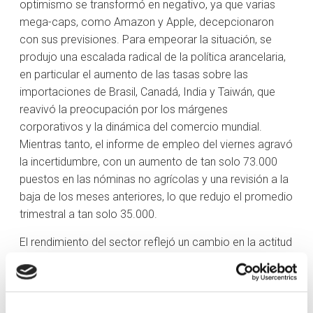
optimismo se transformó en negativo, ya que varias
mega-caps, como Amazon y Apple, decepcionaron
con sus previsiones. Para empeorar la situación, se
produjo una escalada radical de la política arancelaria,
en particular el aumento de las tasas sobre las
importaciones de Brasil, Canadá, India y Taiwán, que
reavivó la preocupación por los márgenes
corporativos y la dinámica del comercio mundial.
Mientras tanto, el informe de empleo del viernes agravó
la incertidumbre, con un aumento de tan solo 73.000
puestos en las nóminas no agrícolas y una revisión a la
baja de los meses anteriores, lo que redujo el promedio
trimestral a tan solo 35.000.
El rendimiento del sector reflejó un cambio en la actitud
de los inversores hacia una postura más defensiva.
Esto se ilustró por el hecho de que el sector de
servicios públicos fue el único que logró cerrar al alza,
con una ganancia del 1,5%, gracias a la rotación