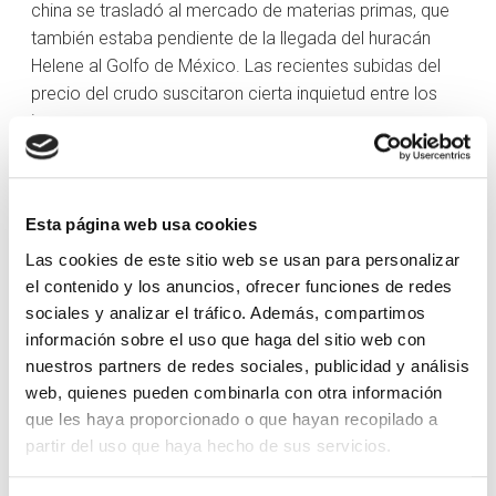
china se trasladó al mercado de materias primas, que
también estaba pendiente de la llegada del huracán
Helene al Golfo de México. Las recientes subidas del
precio del crudo suscitaron cierta inquietud entre los
inversores.
Los semiconductores volvieron a cobrar fuerza
después de que Micron (MU) superara las expectativas
trimestrales y publicara unas sólidas previsiones. El
Esta página web usa cookies
valor alcanzó un máximo de dos meses, llevando al
Las cookies de este sitio web se usan para personalizar
índice de semiconductores PHLX (+4,3% en la semana).
el contenido y los anuncios, ofrecer funciones de redes
El sector de los semiconductores se enfrió un poco el
sociales y analizar el tráfico. Además, compartimos
viernes a raíz de un informe de Bloomberg en el que se
información sobre el uso que haga del sitio web con
afirmaba que el Gobierno chino está presionando a las
nuestros partners de redes sociales, publicidad y análisis
empresas nacionales para que cambien Nvidia por
web, quienes pueden combinarla con otra información
chips de inteligencia artificial de fabricación doméstica.
que les haya proporcionado o que hayan recopilado a
El sector tecnológico ganó un 1,1% en la semana.
partir del uso que haya hecho de sus servicios.