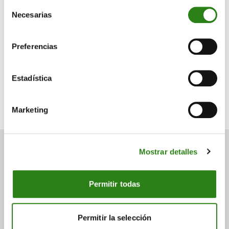
Selección
Escrito por
Necesarias
de
consentimiento
Preferencias
Charles Castillo
Estadística
Senior Portfolio Manager. Creand Wealth Management
Miami
Marketing
Mostrar detalles
También puede
Permitir todas
interesarte
Permitir la selección