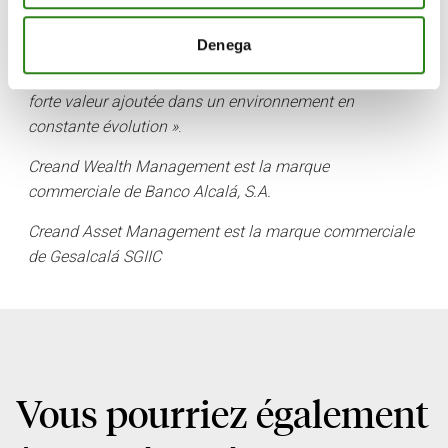
chaque jour plus solide de la marque Creand dans le
domaine de la banque privée et de notre capacité à
Denega
anticiper les besoins de nos clients, en leur offrant un
service personnalisé et global, ainsi que des solutions à
forte valeur ajoutée dans un environnement en
constante évolution »
.
Creand Wealth Management est la marque
commerciale de Banco Alcalá, S.A.
Creand Asset Management
est la marque commerciale
de Gesalcalá SGIIC
Vous pourriez également