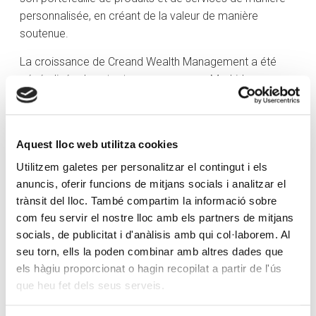
personnalisée, en créant de la valeur de manière
soutenue.
La croissance de Creand Wealth Management a été
généralisée dans toutes ses agences. Madrid a connu
une croissance de 25 % en 2025 et Valence, de 15 %.
La Catalogne a consolidé la bonne marche de l’activité
et les deux agences récemment ouvertes, à Malaga et
Aquest lloc web utilitza cookies
La Seu d’Urgell (province de Lleida), ont clos l’exercice
au-delà des objectifs du plan d’activité.
Utilitzem galetes per personalitzar el contingut i els
anuncis, oferir funcions de mitjans socials i analitzar el
Du côté des ressources humaines, Creand Wealth
trànsit del lloc. També compartim la informació sobre
Management a continué à recruter pour répondre aux
com feu servir el nostre lloc amb els partners de mitjans
besoins des clients et atteindre l’objectif d’amélioration
socials, de publicitat i d'anàlisis amb qui col·laborem. Al
continue. La société a ainsi terminé l’année 2025 avec
seu torn, ells la poden combinar amb altres dades que
un total de 142 employés.
els hàgiu proporcionat o hagin recopilat a partir de l'ús
que heu fet dels seus serveis.
Consolidation de la société de gestion Creand
Asset Management