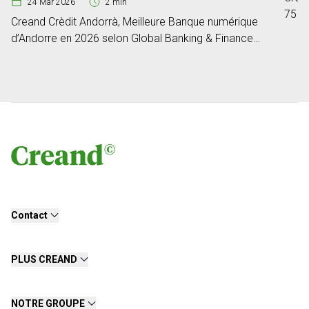
24 Mar 2026
2 min
75 an
Creand Crèdit Andorrà, Meilleure Banque numérique
d’Andorre en 2026 selon Global Banking & Finance
Review
Contact
PLUS CREAND
NOTRE GROUPE