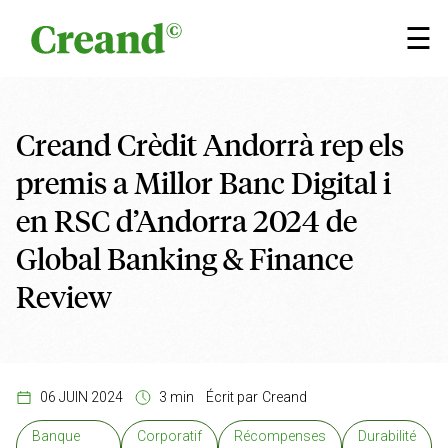
Aller au contenu
×
☰
Creand Crèdit Andorrà rep els
premis a Millor Banc Digital i
en RSC d’Andorra 2024 de
Global Banking & Finance
Review
06 JUIN 2024
3 min
Écrit par
Creand
Banque
Corporatif
Récompenses
Durabilité