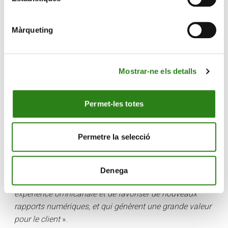
Màrqueting
Mostrar-ne els detalls
Sandra Sancho, responsable de la Banque en ligne et
Permet-les totes
des nouveaux canaux, et Martí Alay, directeur du
Département de développement durable, avec les prix.
Permetre la selecció
Sandra Sancho, responsable de la Banque en ligne et
des nouveaux canaux de Creand Crèdit Andorrà, a
souligné que «
nous misons sur des propositions
Denega
numériques qui nous permettent d’évoluer vers une
expérience omnicanale et de favoriser de nouveaux
rapports numériques, et qui génèrent une grande valeur
pour le client
».