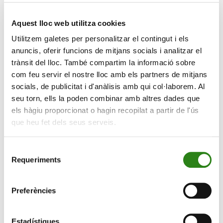
L’un des principaux objectifs est de favoriser
l’intégration des aspects ESG (environnementaux,
Aquest lloc web utilitza cookies
sociaux et de gouvernance) dans l’activité et de
Utilitzem galetes per personalitzar el contingut i els
manière interne dans l’entité, et de coordonner les
anuncis, oferir funcions de mitjans socials i analitzar el
initiatives en matière de finance durable. Une nouvelle
trànsit del lloc. També compartim la informació sobre
ligne de prêts basés sur des critères durables,
com feu servir el nostre lloc amb els partners de mitjans
l’introduction sur le marché national des crédits carbone
socials, de publicitat i d'anàlisis amb qui col·laborem. Al
avec l’installation d’usines de production propre
seu torn, ells la poden combinar amb altres dades que
d’énergie électrique ou l’émission de la première
els hàgiu proporcionat o hagin recopilat a partir de l'ús
obligation verte, sociale et durable émise par une entité
que heu fet dels seus serveis.
financière andorrane, destinée à des projets à impact
environnemental et social dans le pays, sont quelques-
Selecció
uns des principaux programmes reconnus par ce prix.
Requeriments
de
consentiment
Preferències
Estadístiques