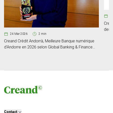
29
Crea
des c
24 Mar 2026
2 min
Creand Crèdit Andorrà, Meilleure Banque numérique
d’Andorre en 2026 selon Global Banking & Finance
Review
Contact