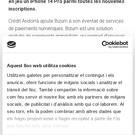
en jeu un iPhone 14 Pro parmi toutes les nouvelles
inscriptions.
Crèdit Andorrà ajoute Bizum à son éventail de services
de paiements numériques. Bizum est une solution
gratuite de paiements immédiats, qui permet d’envoyer,
de recevoir et de demander de l’argent, en Andorre
comme en Espagne, entre particuliers de façon simple,
pratique et sécurisée, à travers un téléphone mobile.
Aquest lloc web utilitza cookies
Pour réaliser cette opération, il vous suffit de connaître
le numéro de téléphone du destinataire. Vous n’avez
Utilitzem galetes per personalitzar el contingut i els
pas besoin de connaître son numéro de compte. Grâce
anuncis, oferir funcions de mitjans socials i analitzar el
à cette solution, les clients de Crèdit Andorrà peuvent
trànsit del lloc. També compartim la informació sobre
effectuer ou recevoir des virements d’autres utilisateurs,
com feu servir el nostre lloc amb els partners de mitjans
indépendamment de la banque dont ils sont clients.
socials, de publicitat i d'anàlisis amb qui col·laborem. Al
seu torn, ells la poden combinar amb altres dades que
Le fonctionnement de ce système est très simple. Pour
els hàgiu proporcionat o hagin recopilat a partir de l'ús
commencer, l’utilisateur doit mettre à jour l’application
que heu fet dels seus serveis.
de la banque en ligne e-Crèdit ou l’activer, s’il ne dispose