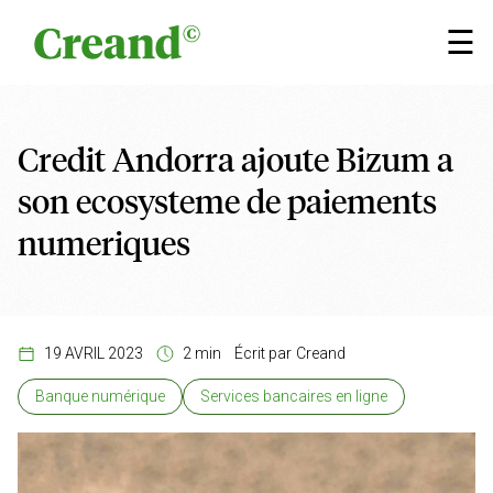
Aller au contenu
×
☰
Credit Andorra ajoute Bizum a
son ecosysteme de paiements
numeriques
19 AVRIL 2023
2 min
Écrit par
Creand
Banque numérique
Services bancaires en ligne