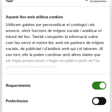
technologique, mais un endettement massif. La bulle
immobilière et la titrisation des emprunts hypothécaires
à haut risque ont engendré une crise financière
Aquest lloc web utilitza cookies
mondiale. Dans les deux cas, le dénominateur commun
Utilitzem galetes per personalitzar el contingut i els
était un décalage entre les prix et la valeur réelle,
anuncis, oferir funcions de mitjans socials i analitzar el
alimenté par l’euphorie et le sentiment que les prix ne
trànsit del lloc. També compartim la informació sobre
pouvaient qu’augmenter.
com feu servir el nostre lloc amb els partners de mitjans
socials, de publicitat i d'anàlisis amb qui col·laborem. Al
Mais alors, qu’est-ce qui a changé ?
seu torn, ells la poden combinar amb altres dades que
Contrairement à 1999, nombre d’entreprises à la pointe
els hàgiu proporcionat o hagin recopilat a partir de l'ús
que heu fet dels seus serveis.
de la révolution de l’IA génèrent aujourd’hui des
bénéfices solides et occupent des positions
dominantes sur le marché. Nvidia par exemple affiche
Selecció
Requeriments
des marges supérieures à 50 % et contrôle une grande
de
partie de l’offre mondiale de puces pour l’IA. De plus, les
consentiment
banques et les investisseurs institutionnels semblent
Preferències
plus prudents qu’avant, conscients des risques de
surévaluation.