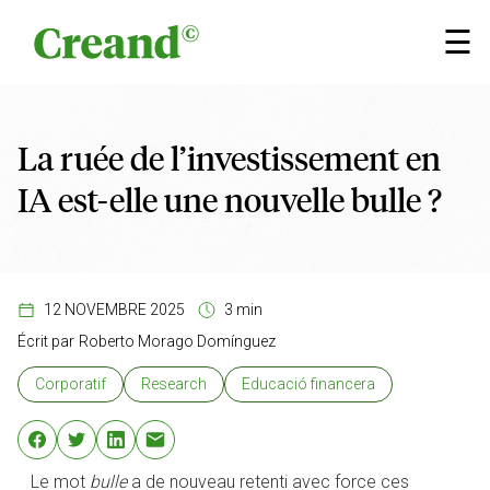
Aller au contenu
×
☰
La ruée de l’investissement en
IA est-elle une nouvelle bulle ?
12 NOVEMBRE 2025
3 min
Écrit par
Roberto Morago Domínguez
Corporatif
Research
Educació financera
Le mot
bulle
a de nouveau retenti avec force ces