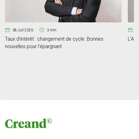
08 Juil 2026
3 min
2
Taux d’intérêt : changement de cycle. Bonnes
L’An
nouvelles pour l’épargnant