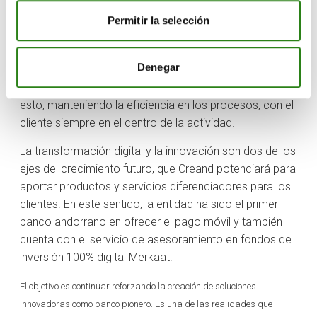
y la rentabilidad de todas las áreas de negocio, 2) la
Permitir la selección
apuesta por la transformación digital y la innovación
para mejorar la excelencia en el servicio al cliente, y 3)
Denegar
la especialización en productos y servicios que
incrementen la diferenciación y el valor añadido. Todo
esto, manteniendo la eficiencia en los procesos, con el
cliente siempre en el centro de la actividad.
La transformación digital y la innovación son dos de los
ejes del crecimiento futuro, que Creand potenciará para
aportar productos y servicios diferenciadores para los
clientes. En este sentido, la entidad ha sido el primer
banco andorrano en ofrecer el pago móvil y también
cuenta con el servicio de asesoramiento en fondos de
inversión 100% digital Merkaat.
El objetivo es continuar reforzando la creación de soluciones
innovadoras como banco pionero. Es una de las realidades que