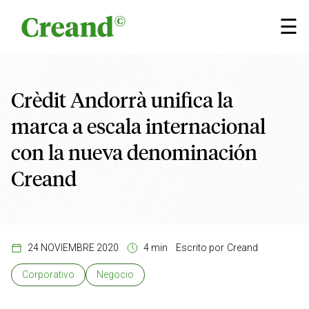
Saltar al contenido
×
☰
Crèdit Andorrà unifica la
marca a escala internacional
con la nueva denominación
Creand
24 NOVIEMBRE 2020
4 min
Escrito por
Creand
Corporativo
Negocio