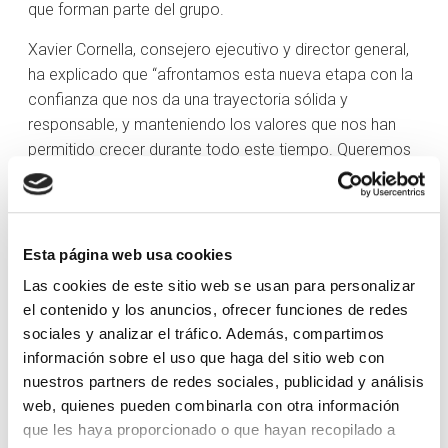
que forman parte del grupo.
Xavier Cornella, consejero ejecutivo y director general,
ha explicado que “afrontamos esta nueva etapa con la
confianza que nos da una trayectoria sólida y
responsable, y manteniendo los valores que nos han
permitido crecer durante todo este tiempo. Queremos
consolidar la fortaleza de nuestro modelo bancario y
hacer frente con confianza a las oportunidades que
se
nos abren de cara al futuro”. Cornella ha destacado que la nueva
marca “sintetiza nuestros orígenes y los principios estratégicos que
Esta página web usa cookies
nos han posicionado como líderes en Andorra. A la vez, transmite los
Las cookies de este sitio web se usan para personalizar
valores de empatía y proximidad hacia nuestros clientes, pionerismo,
el contenido y los anuncios, ofrecer funciones de redes
capacidad de servicio y compromiso social que buscamos en nuestra
sociales y analizar el tráfico. Además, compartimos
oferta de valor como banco responsable y con visión de futuro. La
información sobre el uso que haga del sitio web con
nueva marca nos acerca todavía más a la nueva economía de la cual
nuestros partners de redes sociales, publicidad y análisis
nos queremos sentir partícipes, basada en la innovación y el
web, quienes pueden combinarla con otra información
emprendimiento, valores que, por otro lado, nos definen como país y
que les haya proporcionado o que hayan recopilado a