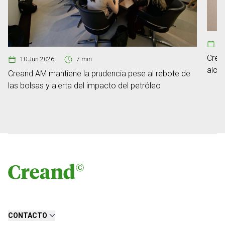
1
Crea
10 Jun 2026
7 min
alca
Creand AM mantiene la prudencia pese al rebote de
euro
las bolsas y alerta del impacto del petróleo
CONTACTO