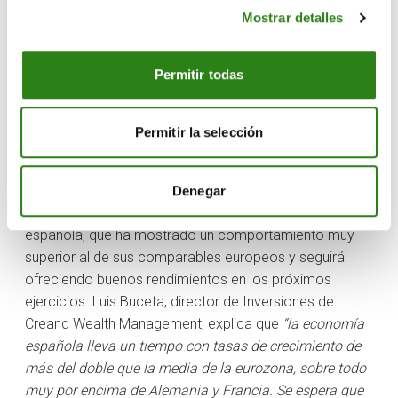
Mostrar detalles
tácticamente a la neutralidad de las diferentes carteras,
de cara a un posible
rally
ahora a final del año. No
obstante, propone hacerlo de forma selectiva, puesto
Permitir todas
que, a pesar de que las valoraciones actuales de los
índices parecen ajustadas, la entidad cree que el
entorno es más positivo al riesgo, tras la victoria de
Permitir la selección
Trump, al esperar que la economía siga
comportándose bien.
Denegar
Por geografías, la entidad apuesta por la bolsa
española, que ha mostrado un comportamiento muy
superior al de sus comparables europeos y seguirá
ofreciendo buenos rendimientos en los próximos
ejercicios. Luis Buceta, director de Inversiones de
Creand Wealth Management, explica que
“la economía
española lleva un tiempo con tasas de crecimiento de
más del doble que la media de la eurozona, sobre todo
muy por encima de Alemania y Francia. Se espera que