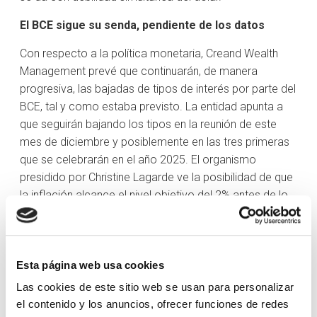
El BCE sigue su senda, pendiente de los datos
Con respecto a la política monetaria, Creand Wealth
Management prevé que continuarán, de manera
progresiva, las bajadas de tipos de interés por parte del
BCE, tal y como estaba previsto. La entidad apunta a
que seguirán bajando los tipos en la reunión de este
mes de diciembre y posiblemente en las tres primeras
que se celebrarán en el año 2025. El organismo
presidido por Christine Lagarde ve la posibilidad de que
la inflación alcance el nivel objetivo del 2% antes de lo
esperado. En todo caso, Miguel Ángel Rico, director de
Inversiones de Creand Asset Management, recuerda
que “
el BCE no se ha comprometido con una hoja de
Esta página web usa cookies
ruta concreta, sino que sigue considerando que las
próximas decisiones seguirán dependiendo de los
Las cookies de este sitio web se usan para personalizar
datos, en especial de esa trayectoria de desinflación y
el contenido y los anuncios, ofrecer funciones de redes