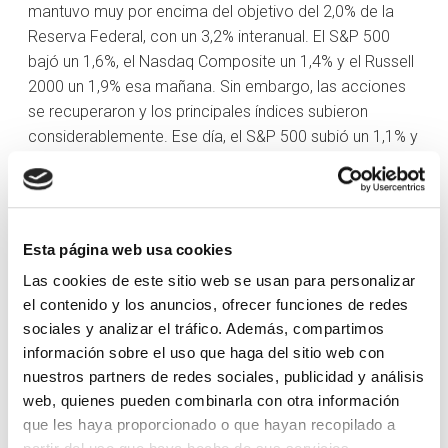
mantuvo muy por encima del objetivo del 2,0% de la
Reserva Federal, con un 3,2% interanual. El S&P 500
bajó un 1,6%, el Nasdaq Composite un 1,4% y el Russell
2000 un 1,9% esa mañana. Sin embargo, las acciones
se recuperaron y los principales índices subieron
considerablemente. Ese día, el S&P 500 subió un 1,1% y
el Nasdaq Composite un 2,2%, impulsados por la
fortaleza de los semiconductores y los valores de gran
capitalización.
Esta página web usa cookies
La publicación de la encuesta preliminar de la
Universidad de Michigan sobre la confianza de los
Las cookies de este sitio web se usan para personalizar
consumidores en septiembre mostró que las
el contenido y los anuncios, ofrecer funciones de redes
expectativas a un año vista sobre las finanzas
sociales y analizar el tráfico. Además, compartimos
personales y la economía mejoraron con respecto a
información sobre el uso que haga del sitio web con
agosto. Esto contribuyó a mejorar la confianza del
nuestros partners de redes sociales, publicidad y análisis
mercado en que la economía estadounidense evitará
web, quienes pueden combinarla con otra información
que les haya proporcionado o que hayan recopilado a
una recesión.