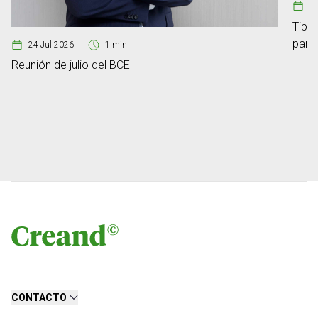
08
Tipos
para
24 Jul 2026
1 min
Reunión de julio del BCE
CONTACTO