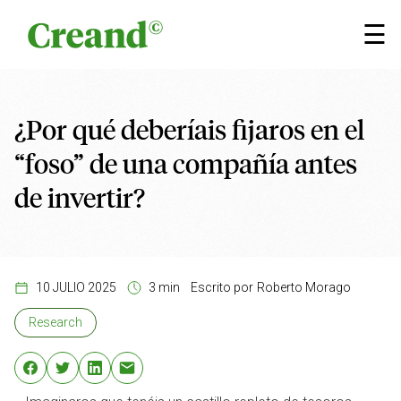
Saltar al contenido
×
☰
¿Por qué deberíais fijaros en el
“foso” de una compañía antes
de invertir?
10 JULIO 2025
3 min
Escrito por
Roberto Morago
Research