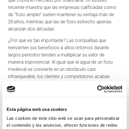
que cobra el mercado por financiarla. Un estudio
reciente muestra que las empresas calificadas como
de “foso amplio” suelen mantener su ventaja más de
20 años, mientras que las de foso estrecho apenas
alcanzan dos décadas.
¿Por qué es tan importante? Las compañías que
reinvierten sus beneficios a altos retornos durante
largos periodos tienden a multiplicar su valor de
manera exponencial. Al igual que el agua de un foso
medieval se convierte en un obstáculo casi
infranqueable, los clientes y competidores acaban
desistiendo si perciben que cambiar de proveedor les
costará más de lo que ganan con la operación. Esa
resistencia al cambio favorece la previsibilidad de los
flujos de caja, reduce la volatilidad de resultados y
Esta página web usa cookies
refuerza la posición de mercado de la empresa en el
Las cookies de este sitio web se usan para personalizar
largo plazo.
el contenido y los anuncios, ofrecer funciones de redes