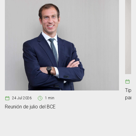
08
Tipos
para
24 Jul 2026
1 min
Reunión de julio del BCE