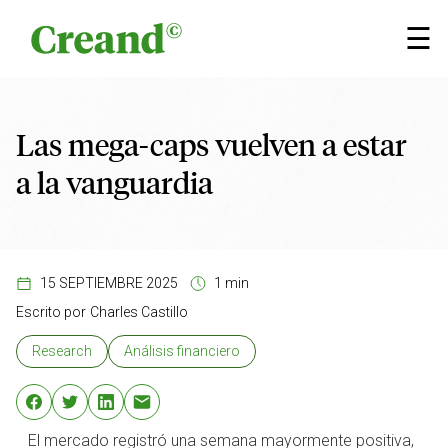
Saltar al contenido
×
☰
Las mega-caps vuelven a estar
a la vanguardia
15 SEPTIEMBRE 2025
1 min
Escrito por
Charles Castillo
Research
Análisis financiero
El mercado registró una semana mayormente positiva,