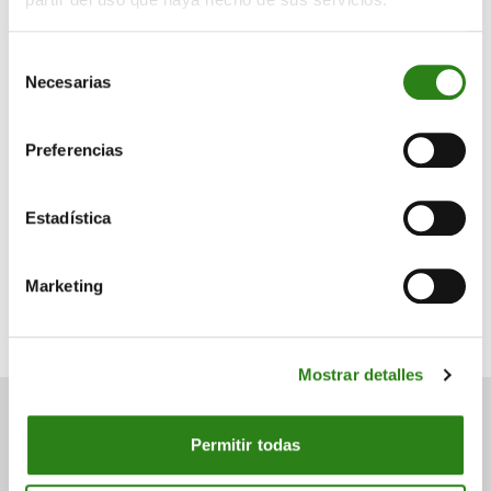
Informe semanal
Selección
Necesarias
de
consentimiento
Escrito por
Preferencias
Estadística
Charles Castillo
Marketing
Senior Portfolio Manager. Creand Wealth Management
Miami
Mostrar detalles
Permitir todas