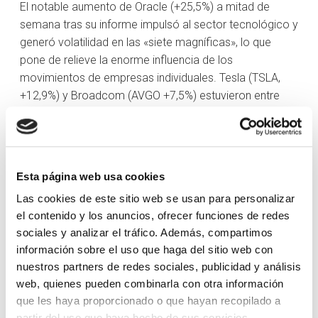
El notable aumento de Oracle (+25,5%) a mitad de
semana tras su informe impulsó al sector tecnológico y
generó volatilidad en las «siete magníficas», lo que
pone de relieve la enorme influencia de los
movimientos de empresas individuales. Tesla (TSLA,
+12,9%) y Broadcom (AVGO +7,5%) estuvieron entre
otros movimientos notables de mega-caps.
Los datos económicos de la semana reforzaron
principalmente las expectativas de que la Reserva
Esta página web usa cookies
Federal comenzará a bajar los tipos de interés. Si bien
el IPP de agosto fue ligeramente superior a lo
Las cookies de este sitio web se usan para personalizar
esperado (0,4% frente al consenso del 0,3%), y el IPC
el contenido y los anuncios, ofrecer funciones de redes
subyacente cumplió las expectativas en un 0,3%, un
sociales y analizar el tráfico. Además, compartimos
aumento de 27.000 solicitudes iniciales de subsidio por
información sobre el uso que haga del sitio web con
desempleo, hasta las 263.000, su nivel más alto desde
nuestros partners de redes sociales, publicidad y análisis
octubre de 2021, reforzó las expectativas actuales del
web, quienes pueden combinarla con otra información
mercado de un recorte de tipos hasta finales de año.
que les haya proporcionado o que hayan recopilado a
partir del uso que haya hecho de sus servicios.