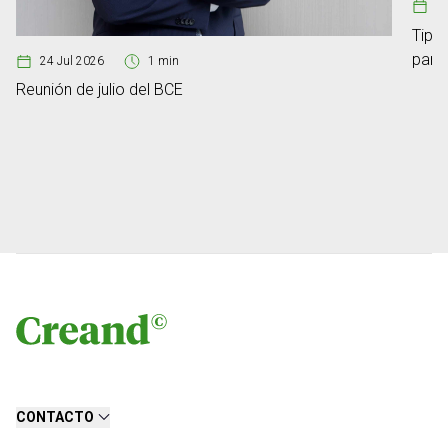
08
Tipos
para
24 Jul 2026
1 min
Reunión de julio del BCE
CONTACTO