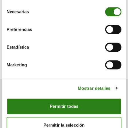
Selección
Escrito por
Necesarias
de
consentimiento
Preferencias
Estadística
Charles Castillo
Senior Portfolio Manager. Creand Wealth Management
Miami
Marketing
Mostrar detalles
También puede
Permitir todas
interesarte
Permitir la selección