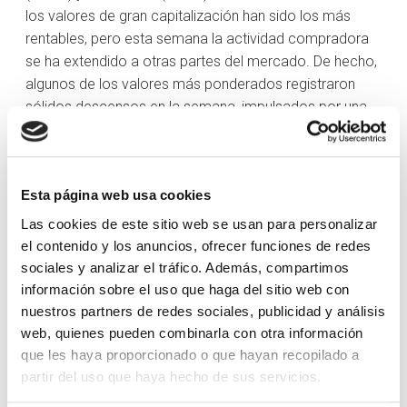
los valores de gran capitalización han sido los más
rentables, pero esta semana la actividad compradora
se ha extendido a otras partes del mercado. De hecho,
algunos de los valores más ponderados registraron
sólidos descensos en la semana, impulsados por una
persistente sensación de consolidación. NVIDIA
(NVDA) bajó un 4% respecto a la semana pasada y
Apple (AAPL) cayó un 2,4% esta semana.
Esta página web usa cookies
Los rendimientos del Tesoro estadounidense subieron,
Las cookies de este sitio web se usan para personalizar
pero no disuadieron a los compradores en el mercado
el contenido y los anuncios, ofrecer funciones de redes
bursátil. La rentabilidad de los bonos a 2 años subió 5
sociales y analizar el tráfico. Además, compartimos
puntos básicos en la semana, hasta el 4,73%. La
información sobre el uso que haga del sitio web con
rentabilidad de los bonos a 10 años subió cinco puntos
nuestros partners de redes sociales, publicidad y análisis
básicos esta semana, hasta el 4,26%.
web, quienes pueden combinarla con otra información
que les haya proporcionado o que hayan recopilado a
partir del uso que haya hecho de sus servicios.
Informe semanal