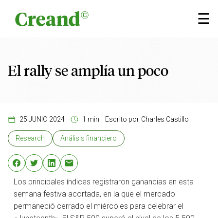
Saltar al contenido
×
☰
El rally se amplía un poco
25 JUNIO 2024
1 min
Escrito por
Charles Castillo
Research
Análisis financiero
Los principales índices registraron ganancias en esta
semana festiva acortada, en la que el mercado
permaneció cerrado el miércoles para celebrar el