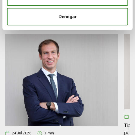
Consulta a continuación otras noticias relacionadas.
Denegar
08
Tipos
para
24 Jul 2026
1 min