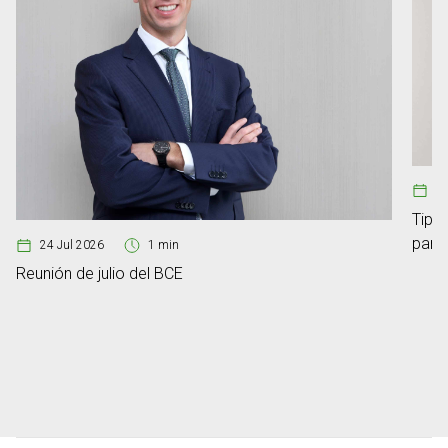
08
Tipos
para
24 Jul 2026
1 min
Reunión de julio del BCE