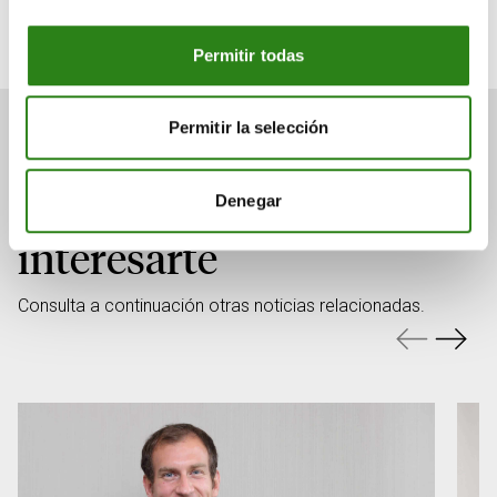
Senior Portfolio Manager. Creand Wealth Management
Miami
Permitir todas
Permitir la selección
También puede
Denegar
interesarte
Consulta a continuación otras noticias relacionadas.