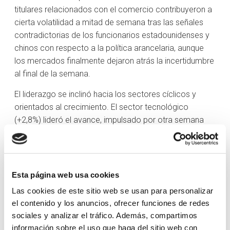
titulares relacionados con el comercio contribuyeron a
cierta volatilidad a mitad de semana tras las señales
contradictorias de los funcionarios estadounidenses y
chinos con respecto a la política arancelaria, aunque
los mercados finalmente dejaron atrás la incertidumbre
al final de la semana.
El liderazgo se inclinó hacia los sectores cíclicos y
orientados al crecimiento. El sector tecnológico
(+2,8%) lideró el avance, impulsado por otra semana
sólida para las empresas de semiconductores, con el
índice PHLX Semiconductor subiendo un 2,9%. El ETF
Vanguard Mega Cap Growth (+2,3%) se movió en línea
con el Nasdaq Composite, lo que subraya el liderazgo
Esta página web usa cookies
sostenido de las principales empresas tecnológicas,
Las cookies de este sitio web se usan para personalizar
incluso con una mayor participación en el mercado. El
el contenido y los anuncios, ofrecer funciones de redes
sector energético (+2,4%) también tuvo un rendimiento
sociales y analizar el tráfico. Además, compartimos
superior, junto con el aumento de los precios del
información sobre el uso que haga del sitio web con