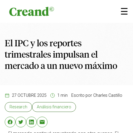
Saltar al contenido
×
☰
El IPC y los reportes
trimestrales impulsan el
mercado a un nuevo máximo
27 OCTUBRE 2025
1 min
Escrito por
Charles Castillo
Research
Análisis financiero