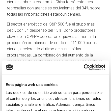
ciernen sobre la economía. China tomó entonces
represalias con aranceles equivalentes del 34% sobre
todas las importaciones estadounidenses.
El sector energético del S&P 500 fue el grupo más
débil, con un descenso del 15%. Ocho productores
clave de la OPEP+ acordaron el jueves aumentar la
producción combinada de crudo en 411.000 barriles
diarios, acelerando el ritmo de sus subidas
programadas. La combinación del aumento de la
producción de crudo junto con el temor a una caída de
la demanda ante una posible recesión mundial provocó
que el precio del crudo WTI se desplomara más de un
10% durante la semana, dejando el precio del barril en
Esta página web usa cookies
62 dólares.
Las cookies de este sitio web se usan para personalizar
Los sectores tecnológico y financiero también se
el contenido y los anuncios, ofrecer funciones de redes
desplomaron más de un 10%. Entre los valores
sociales y analizar el tráfico. Además, compartimos
tecnológicos de gran capitalización, los más afectados
información sobre el uso que haga del sitio web con