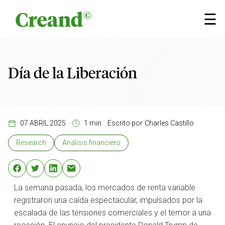
Saltar al contenido
×
☰
Día de la Liberación
07 ABRIL 2025
1 min
Escrito por
Charles Castillo
Research
Análisis financiero
La semana pasada, los mercados de renta variable
registraron una caída espectacular, impulsados por la
escalada de las tensiones comerciales y el temor a una