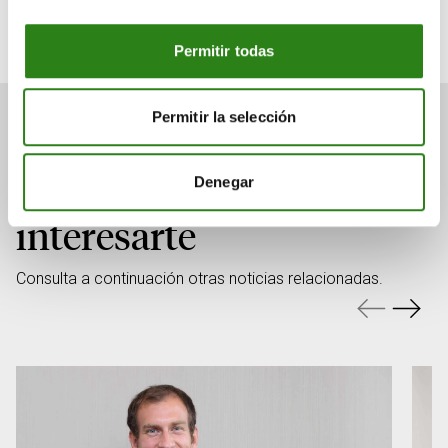
Senior Portfolio Manager. Creand Wealth Management
Miami
Permitir todas
Permitir la selección
También puede
Denegar
interesarte
Consulta a continuación otras noticias relacionadas.