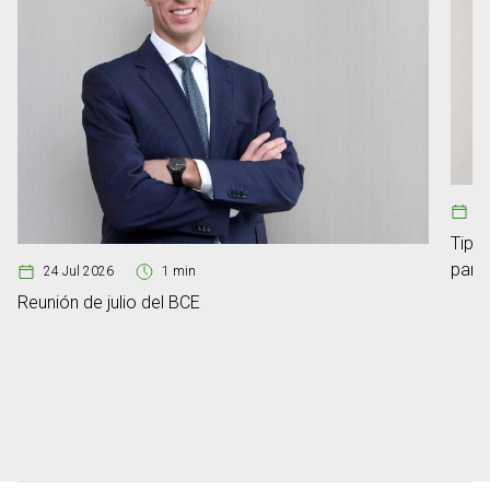
08
Tipos
para
24 Jul 2026
1 min
Reunión de julio del BCE