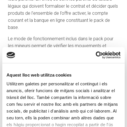
légaux qui doivent formaliser le contrat et décider quels
produits de l’ensemble de l’offre activer, le compte
courant et la banque en ligne constituant le pack de
base.
Le mode de fonctionnement inclus dans le pack pour
les mineurs permet de vérifier les mouvements et
détails du compte courant, de la carte reliée au service
et des opérations Bizum qui sont réalisées. Il permet
également d’envoyer, de recevoir et de demander de
l’argent via Bizum, ainsi que d’effectuer des achats en
Aquest lloc web utilitza cookies
ligne, si les parents ou tuteurs en conviennent.
Utilitzem galetes per personalitzar el contingut i els
Concernant les plafonds, des limites spécifiques et
anuncis, oferir funcions de mitjans socials i analitzar el
réduites sont établies, que les parents ou tuteurs légaux
trànsit del lloc. També compartim la informació sobre
peuvent augmenter à tout moment dans le cas de la
com feu servir el nostre lloc amb els partners de mitjans
carte de débit. Parmi les principales caractéristiques de
socials, de publicitat i d'anàlisis amb qui col·laborem. Al
l’offre, il est également possible d’effectuer des retraits
seu torn, ells la poden combinar amb altres dades que
gratuits avec la carte dans des distributeurs
els hàgiu proporcionat o hagin recopilat a partir de l'ús