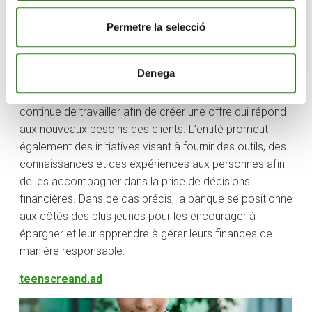
Creand Crèdit Andorrà est la première entité financière
Permetre la selecció
du pays à proposer un pack de produits et services
adaptés aux mineurs de cette tranche d’âge sous
Denega
contrôle et surveillance des parents. Avec cette
proposition, Creand couvre toutes les tranches d’âge et
continue de travailler afin de créer une offre qui répond
aux nouveaux besoins des clients. L’entité promeut
également des initiatives visant à fournir des outils, des
connaissances et des expériences aux personnes afin
de les accompagner dans la prise de décisions
financières. Dans ce cas précis, la banque se positionne
aux côtés des plus jeunes pour les encourager à
épargner et leur apprendre à gérer leurs finances de
manière responsable.
teenscreand.ad