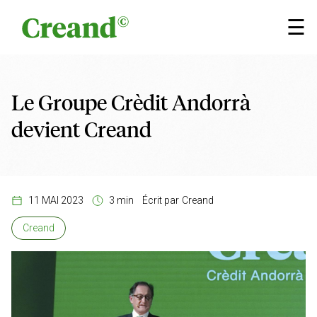
Aller au contenu
×
☰
Le Groupe Crèdit Andorrà
devient Creand
11 MAI 2023
3 min
Écrit par
Creand
Creand