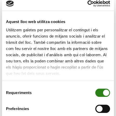
entreprises du groupe sous une même appellation
s’achève donc.
Aquest lloc web utilitza cookies
La nouvelle marque adopte diverses déclinaisons pour
identifier les différentes sociétés du groupe : Creand
Utilitzem galetes per personalitzar el contingut i els
Crèdit Andorrà, la banque ; Creand Asset Management,
anuncis, oferir funcions de mitjans socials i analitzar el
la société de gestion de fonds ; Creand Assegurances
trànsit del lloc. També compartim la informació sobre
Estalvi, la compagnie d’assurance, et Creand Fundació,
com feu servir el nostre lloc amb els partners de mitjans
la fondation.
socials, de publicitat i d'anàlisis amb qui col·laborem. Al
seu torn, ells la poden combinar amb altres dades que
Ce changement constitue une nouvelle étape pour le
els hàgiu proporcionat o hagin recopilat a partir de l'ús
groupe financier, en Andorre et à l’international.
que heu fet dels seus serveis.
L’unification permet d’augmenter les synergies sur les
différents marchés financiers où le groupe est présent,
Selecció
d’amplifier sa notoriété et de renforcer le sentiment
Requeriments
de
d’appartenance.
consentiment
L’Andorra Park Hotel accueillait aujourd’hui la soirée de
Preferències
présentation de la nouvelle marque. Environ 450