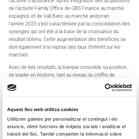
l’activité d’assurance. Après intégration des acquisitions
de l’activité Family Office de GBS Finance au marché
espagnol, et de Vall Banc au marché andorran,
l’année 2023 s’est caractérisée par la consolidation des
synergies qui ont été à la base de la croissance du
résultat obtenu. Cette augmentation des bénéfices se
doit également à la reprise des taux d’intérêt sur les
marchés.
Avec de tels résultats, la banque consolide sa position
de leader en Andorre, tant au niveau du chiffre de
ressources clients (9.539 millions), que de l’octroi de
crédits (2.415 millions). Ce leadership se traduit par le
soutien au développement de l’économie du pays, au
tissu d’entreprises et aux personnes.
Aquest lloc web utilitza cookies
Près de 40 % du volume d’affaires total du groupe a lieu
Utilitzem galetes per personalitzar el contingut i els
en Andorre (11.954 millions d’euros), et le 60 % restant,
anuncis, oferir funcions de mitjans socials i analitzar el
à l’international. Le Luxembourg, avec la filiale Creand
trànsit del lloc. També compartim la informació sobre