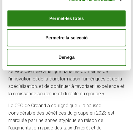
la croissance organique, mais aussi parce que nous
avons clôturé le plan stratégique avec un volume
Permet-les totes
d’affaires supérieur à nos prévisions. La croissance
nous a accompagnés sur tous les territoires où l’entité
est présente, aussi bien sur le plan national
Permetre la selecció
qu’international, ce qui nous pousse à continuer à
travailler pour atteindre les objectifs marqués dans le
plan stratégique 2024-2026. Notre objectif est de
Denega
continuer à faire figure de référence en matière de
service clientèle ainsi que dans les domaines de
l’innovation et de la transformation numériques et de la
spécialisation, et de continuer à favoriser l’excellence et
la croissance soutenue et durable du groupe ».
Le CEO de Creand a souligné que « la hausse
considérable des bénéfices du groupe en 2023 est
marquée par une année atypique en raison de
l’augmentation rapide des taux d’intérêt et du