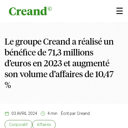
Aller au contenu
×
☰
Le groupe Creand a réalisé un
bénéfice de 71,3 millions
d’euros en 2023 et augmenté
son volume d’affaires de 10,47
%
03 AVRIL 2024
4 min
Écrit par
Creand
Corporatif
Affaires