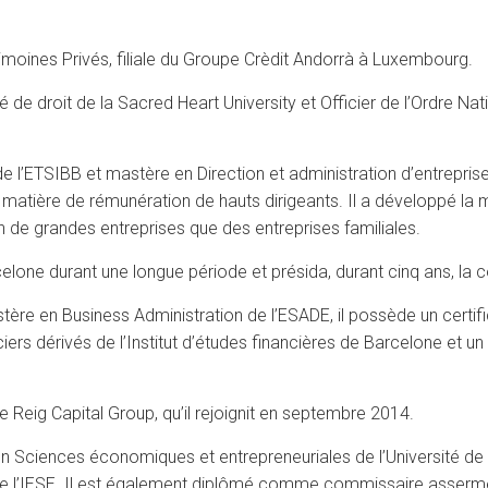
imoines Privés, filiale du Groupe Crèdit Andorrà à Luxembourg.
 de droit de la Sacred Heart University et Officier de l’Ordre Nat
l de l’ETSIBB et mastère en Direction et administration d’entrepri
tière de rémunération de hauts dirigeants. Il a développé la ma
n de grandes entreprises que des entreprises familiales.
rcelone durant une longue période et présida, durant cinq ans, l
stère en Business Administration de l’ESADE, il possède un certific
ers dérivés de l’Institut d’études financières de Barcelone et u
de Reig Capital Group, qu’il rejoignit en septembre 2014.
en Sciences économiques et entrepreneuriales de l’Université de B
 de l’IESE. Il est également diplômé comme commissaire asse