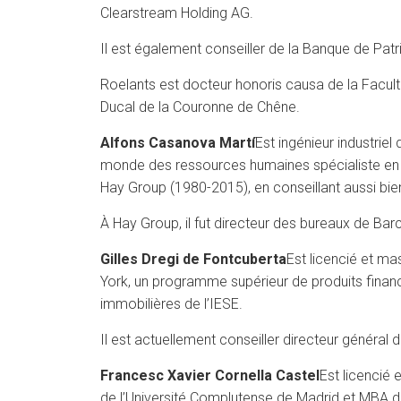
Clearstream Holding AG.
Il est également conseiller de la Banque de Patr
Roelants est docteur honoris causa de la Faculté
Ducal de la Couronne de Chêne.
Alfons Casanova Martí
Est ingénieur industrie
monde des ressources humaines spécialiste en ma
Hay Group (1980-2015), en conseillant aussi bie
À Hay Group, il fut directeur des bureaux de Ba
Gilles Dregi de Fontcuberta
Est licencié et ma
York, un programme supérieur de produits financi
immobilières de l’IESE.
Il est actuellement conseiller directeur général 
Francesc Xavier Cornella Castel
Est licencié 
de l’Université Complutense de Madrid et MBA