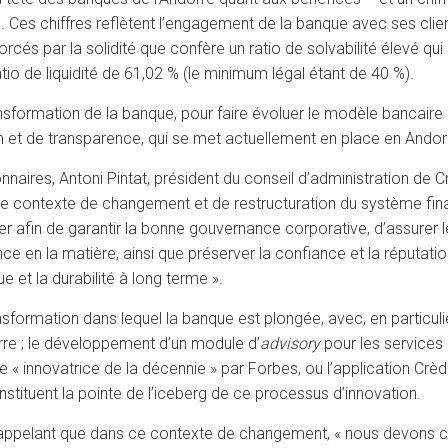
es chiffres reflètent l’engagement de la banque avec ses clients
cés par la solidité que confère un ratio de solvabilité élevé qui
tio de liquidité de 61,02 % (le minimum légal étant de 40 %).
nsformation de la banque, pour faire évoluer le modèle bancair
 et de transparence, qui se met actuellement en place en Andorre 
naires, Antoni Pintat, président du conseil d’administration de Cr
e contexte de changement et de restructuration du système financ
er afin de garantir la bonne gouvernance corporative, d’assurer le
ce en la matière, ainsi que préserver la confiance et la réputatio
e et la durabilité à long terme ».
formation dans lequel la banque est plongée, avec, en particul
rre ; le développement d’un module d’
advisory
pour les services 
« innovatrice de la décennie » par Forbes, ou l’application Crèd
nstituent la pointe de l’iceberg de ce processus d’innovation.
 rappelant que dans ce contexte de changement, « nous devons c