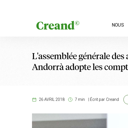
Aller au contenu
NOUS
L'assemblée générale des 
Andorrà adopte les compt
26 AVRIL 2018
7 min
|
Écrit par
Creand