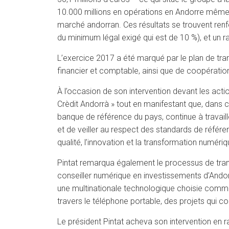
10.000 millions en opérations en Andorre même. C
marché andorran. Ces résultats se trouvent renfor
du minimum légal exigé qui est de 10 %), et un ra
L’exercice 2017 a été marqué par le plan de tra
financier et comptable, ainsi que de coopération
À l’occasion de son intervention devant les action
Crèdit Andorrà » tout en manifestant que, dans c
banque de référence du pays, continue à travaill
et de veiller au respect des standards de référen
qualité, l’innovation et la transformation numériqu
Pintat remarqua également le processus de trans
conseiller numérique en investissements d’Ando
une multinationale technologique choisie comme 
travers le téléphone portable, des projets qui co
Le président Pintat acheva son intervention en