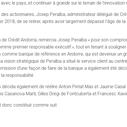
avec le pays, et continuer à grandir sur le terrain de l’innovation
des actionnaires, Josep Peralba, administrateur délégué de Crèdi
er 2018, de se retirer, après avoir largement dépassé l’âge de la 
ion de Crèdit Andorrà, remercia Josep Peralba « pour son compr
comme premier responsable exécutif », tout en tenant à souligner
à comme banque de référence en Andorre, qui est devenue un gro
 vision stratégique de Peralba a situé le service client au centre
smission d’une façon de faire de la banque a également été décisi
la responsabilité.
es décida également de réélire Antoni Pintat Mas et Jaume Cas
ns Casanova Martí, Gilles Dregi de Fontcuberta et Francesc Xavie
st donc constitué comme suit :