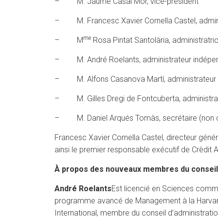
– M. Jaume Casal Mor, vice-président
– M. Francesc Xavier Cornella Castel, administ
me
– M
Rosa Pintat Santolària, administratri
– M. André Roelants, administrateur indépe
– M. Alfons Casanova Martí, administrateur
– M. Gilles Dregi de Fontcuberta, administra
– M. Daniel Arqués Tomàs, secrétaire (non co
Francesc Xavier Cornella Castel, directeur génér
ainsi le premier responsable exécutif de Crèdit 
À propos des nouveaux membres du conseil 
André Roelants
Est licencié en Sciences commer
programme avancé de Management à la Harvard Bu
International, membre du conseil d’administrati