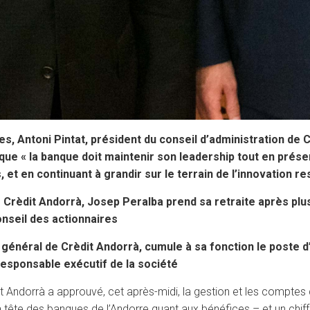
es, Antoni Pintat, président du conseil d’administration de C
que « la banque doit maintenir son leadership tout en préser
 et en continuant à grandir sur le terrain de l’innovation r
 Crèdit Andorrà, Josep Peralba prend sa retraite après plus
nseil des actionnaires
 général de Crèdit Andorrà, cumule à sa fonction le poste d
 responsable exécutif de la société
 Andorrà a approuvé, cet après-midi, la gestion et les comptes d
la tête des banques de l’Andorre quant aux bénéfices – et un chiff