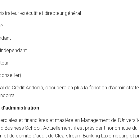
rateur exécutif et directeur général
ce
ndant
 indépendant
teur
nseiller)
al de Crèdit Andorrà, occupera en plus la fonction d’administrate
Andorrà.
d’administration
ciales et financières et mastère en Management de l’Université l
siness School. Actuellement, il est président honorifique du 
on et du comité d’audit de Clearstream Banking Luxembourg et p