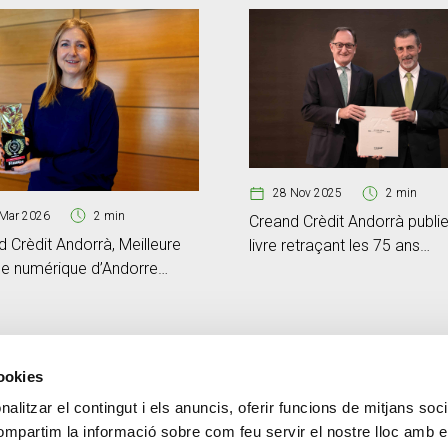
28 Nov 2025
2 min
Mar 2026
2 min
Creand Crèdit Andorrà publie
 Crèdit Andorrà, Meilleure
livre retraçant les 75 ans
e numérique d’Andorre
d’existence de l’établisseme
26 selon Global Banking &
ce Review
cookies
alitzar el contingut i els anuncis, oferir funcions de mitjans socia
Contact
PLUS CREAND
compartim la informació sobre com feu servir el nostre lloc amb e
+376 88 88 88
Gouvernance d'entrepris