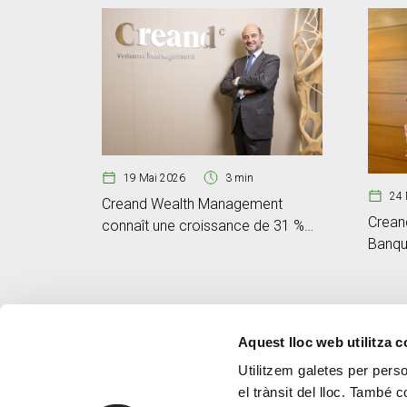
19 Mai 2026
3 min
24 
Creand Wealth Management
Creand
connaît une croissance de 31 %
Banqu
en 2025 et atteint un volume
en 20
d’affaires de 6,80 milliards d’euros
Finan
Aquest lloc web utilitza 
Utilitzem galetes per person
el trànsit del lloc. També 