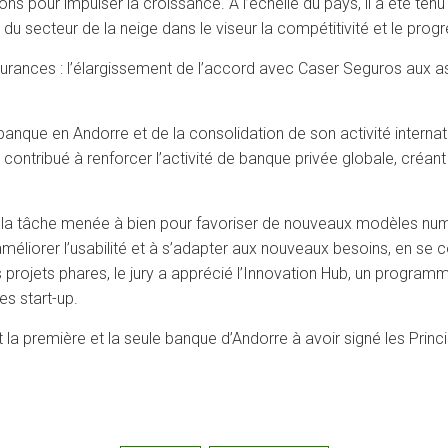
s pour impulser la croissance. À l’échelle du pays, il a été tenu 
 du secteur de la neige dans le viseur la compétitivité et le prog
surances : l’élargissement de l’accord avec Caser Seguros aux as
 banque en Andorre et de la consolidation de son activité intern
contribué à renforcer l’activité de banque privée globale, créan
la tâche menée à bien pour favoriser de nouveaux modèles numéri
améliorer l’usabilité et à s’adapter aux nouveaux besoins, en se 
rojets phares, le jury a apprécié l’Innovation Hub, un programm
es start-up.
est la première et la seule banque d’Andorre à avoir signé les Pri