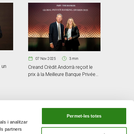
07 Nov 2025
3 min
06 Avr
 un
Creand Crèdit Andorrà reçoit le
Le group
prix à la Meilleure Banque Privée
bénéfice
nt
d’Andorre du groupe Financial
en 2024 
Times
d’affaire
Permet-les totes
ls i analitzar
NOTRE GROUPE
ls partners
e
Creand Crèdit Andorrà