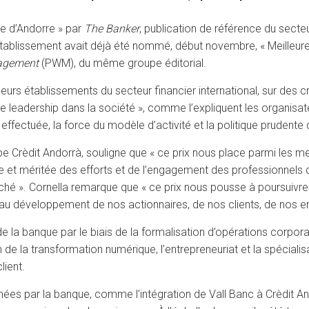
ée d’Andorre » par
The Banker
, publication de référence du secte
’établissement avait déjà été nommé, début novembre, « Meilleur
nagement
(PWM), du même groupe éditorial.
s établissements du secteur financier international, sur des cr
de leadership dans la société », comme l’expliquent les organisate
effectuée, la force du modèle d’activité et la politique prudente 
e Crèdit Andorrà, souligne que « ce prix nous place parmi les mei
le et méritée des efforts et de l’engagement des professionnels 
hé ». Cornella remarque que « ce prix nous pousse à poursuivre not
er au développement de nos actionnaires, de nos clients, de nos 
 la banque par le biais de la formalisation d’opérations corpora
on de la transformation numérique, l’entrepreneuriat et la spécia
lient.
es par la banque, comme l’intégration de Vall Banc à Crèdit Ando