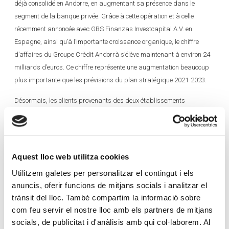
déjà consolidé en Andorre, en augmentant sa présence dans le
segment de la banque privée. Grâce à cette opération et à celle
récemment annoncée avec GBS Finanzas Investcapital A.V. en
Espagne, ainsi qu’à l’importante croissance organique, le chiffre
d’affaires du Groupe Crèdit Andorrà s’élève maintenant à environ 24
milliards d’euros. Ce chiffre représente une augmentation beaucoup
plus importante que les prévisions du plan stratégique 2021-2023.
Désormais, les clients provenants des deux établissements
disposeront d’une offre de valeur axée tant sur la banque
commerciale que sur la banque privée et les assurances, et centrée
sur la vocation d’être un établissement pionnier dans l’offre de
produits et de services, ainsi que dans le processus de
Aquest lloc web utilitza cookies
transformation numérique.
Utilitzem galetes per personalitzar el contingut i els
anuncis, oferir funcions de mitjans socials i analitzar el
Crèdit Andorrà ajoutera une agence dédiée aux services de banque
trànsit del lloc. També compartim la informació sobre
privée dans le bâtiment qui, jusqu’à présent, était le siège de Vall
com feu servir el nostre lloc amb els partners de mitjans
Banc à Escaldes-Engordany. Les trois autres agences de Vall Banc,
socials, de publicitat i d'anàlisis amb qui col·laborem. Al
situées à Escaldes-Engordany, Andorre-la-Vieille et la Massana,