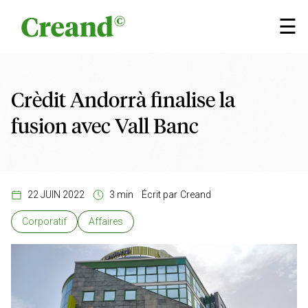
Aller au contenu
×
☰
Crèdit Andorrà finalise la
fusion avec Vall Banc
22 JUIN 2022
3 min
Écrit par
Creand
Corporatif
Affaires