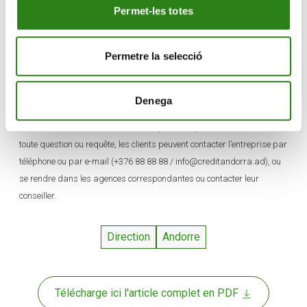
Permet-les totes
nécessaires à l’intégration opérationnelle effective vont
être réalisés, les nouveaux clients de Crèdit Andorrà
pourront bénéficier de tous les services et opérations
Permetre la selecció
du Groupe.
Afin de faciliter cette transition, toutes les informations pertinentes sur
Denega
l’intégration susmentionnée ont été fournies sur le site Internet de
Crèdit Andorrà à travers ce
lien
. Cependant, pour la résolution de
toute question ou requête, les clients peuvent contacter l’entreprise par
téléphone ou par e-mail (+376 88 88 88 / info@creditandorra.ad), ou
se rendre dans les agences correspondantes ou contacter leur
conseiller.
Direction
Andorre
Télécharge ici l'article complet en PDF