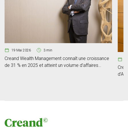
19 Mai 2026
3 min
Creand Wealth Management connaît une croissance
2
de 31 % en 2025 et atteint un volume d’affaires
Crea
de 6,80 milliards d’euros
d’An
Revi