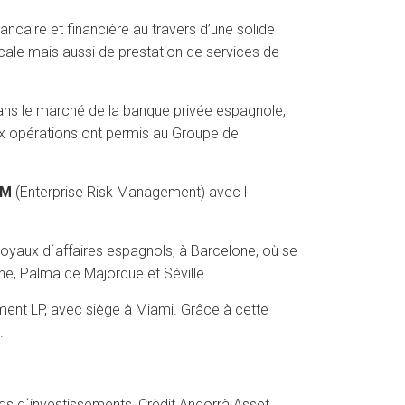
ancaire et financière au travers d’une solide
scale mais aussi de prestation de services de
dans le marché de la banque privée espagnole,
eux opérations ont permis au Groupe de
RM
(Enterprise Risk Management) avec l
noyaux d´affaires espagnols, à Barcelone, où se
ne, Palma de Majorque et Séville.
ent LP, avec siège à Miami. Grâce à cette
.
nds d´investissements, Crèdit Andorrà Asset