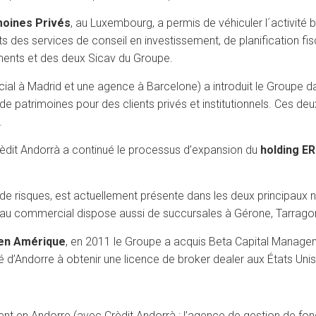
moines Privés
, au Luxembourg, a permis de véhiculer l´activité b
ts des services de conseil en investissement, de planification fi
ements et des deux Sicav du Groupe.
ial à Madrid et une agence à Barcelone) a introduit le Groupe 
de patrimoines pour des clients privés et institutionnels. Ces d
.
rèdit Andorrà a continué le processus d’expansion du
holding E
de risques, est actuellement présente dans les deux principaux 
seau commercial dispose aussi de succursales à Gérone, Tarrago
 en Amérique
, en 2011 le Groupe a acquis Beta Capital Managem
é d’Andorre à obtenir une licence de broker dealer aux États Unis
ent en Andorre (avec Crèdit Andorrà ; l’agence de gestion de fo