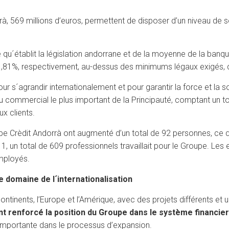
 569 millions d’euros, permettent de disposer d’un niveau de sol
qu´établit la législation andorrane et de la moyenne de la banqu
 51,81%, respectivement, au-dessus des minimums légaux exigés, 
pour s´agrandir internationalement et pour garantir la force et la
u commercial le plus important de la Principauté, comptant un to
ux clients.
upe Crèdit Andorrà ont augmenté d’un total de 92 personnes, ce
 un total de 609 professionnels travaillait pour le Groupe. Les 
mployés.
 domaine de l´internationalisation
ntinents, l’Europe et l’Amérique, avec des projets différents et 
 renforcé la position du Groupe dans le système financier 
importante dans le processus d’expansion.