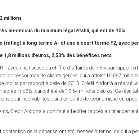
2 millions
 très au-dessus du minimum légal établi, qui est de 10%
e (rating) à long terme A- et une à court terme F2, avec pe
de 1,8 millions d’euros, 2,53% des bénéfices nets
11 avec une hausse du chiffre d´affaires de 7,5% par rapport à l´
otal de ressources de clients gérées, qui a atteint 10.087 millio
 de moins par rapport à celle de 2010. Crèdit Andorrà a réalisé u
près impôts, qui ont été de 19,64 millions d’euros. Ce résultat
sions pour insolvabilités, dans un contexte économique européen
nts, Crèdit Andorrà a continué à faciliter l’accès au financement.
 et contention de la dépense ont été menées à terme, ce qui a perm