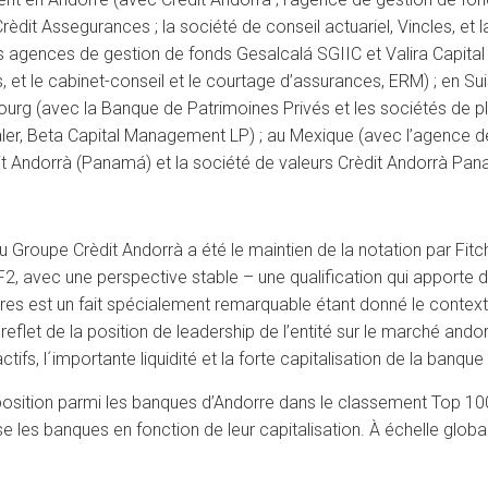
dit Assegurances ; la société de conseil actuariel, Vincles, et 
les agences de gestion de fonds Gesalcalá SGIIC et Valira Capit
, et le cabinet-conseil et le courtage d’assurances, ERM) ; en 
urg (avec la Banque de Patrimoines Privés et les sociétés de pl
dealer, Beta Capital Management LP) ; au Mexique (avec l’agence
 Andorrà (Panamá) et la société de valeurs Crèdit Andorrà Pana
 du Groupe Crèdit Andorrà a été le maintien de la notation par Fit
F2, avec une perspective stable – une qualification qui apporte d
ères est un fait spécialement remarquable étant donné le context
 reflet de la position de leadership de l’entité sur le marché ando
ctifs, l´importante liquidité et la forte capitalisation de la banque 
position parmi les banques d’Andorre dans le classement Top 10
 les banques en fonction de leur capitalisation. À échelle globa