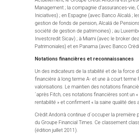
Management ; la compagnie d’assurances-vie, Crè
Iniciatives) ; en Espagne (avec Banco Alcalá ; 
gestion de fonds de pension, Alcalá de Pensions
société de gestion de patrimoines) ; au Luxembo
Investcredit Sicav) ; à Miami (avec le broker 
Patrimoniales) et en Panama (avec Banco Crèdit
Notations financières et reconnaissances
Un des indicateurs de la stabilité et de la force
financière à long terme A- et une à court terme 
valorisations. Le maintien des notations financi
´après Fitch, ces notations financières sont un «
rentabilité » et confirment « la saine qualité des a
Crèdit Andorrà continue d´occuper la première 
du Groupe Financial Times. Ce classement classe
(édition juillet 2011).