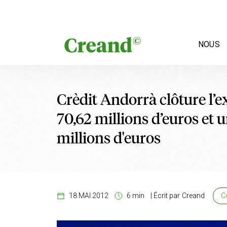
Aller au contenu
NOUS
Crèdit Andorrà clôture l’e
70,62 millions d’euros et u
millions d'euros
18 MAI 2012
6 min
|
Écrit par
Creand
C