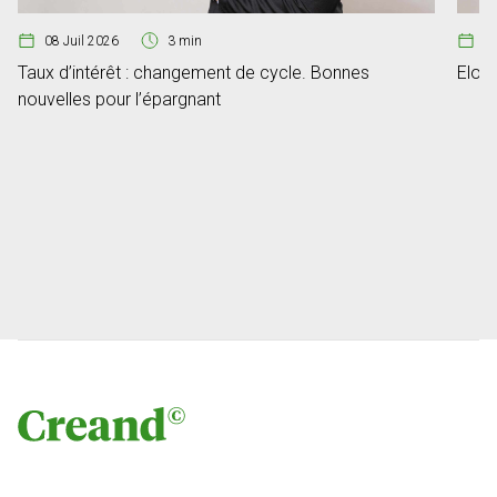
08 Juil 2026
3 min
07
Taux d’intérêt : changement de cycle. Bonnes
Elon 
nouvelles pour l’épargnant