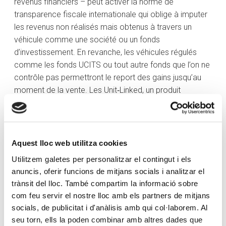
revenus financiers – peut activer la norme de
transparence fiscale internationale qui oblige à imputer
les revenus non réalisés mais obtenus à travers un
véhicule comme une société ou un fonds
d’investissement. En revanche, les véhicules régulés
comme les fonds UCITS ou tout autre fonds que l’on ne
contrôle pas permettront le report des gains jusqu’au
moment de la vente. Les Unit‑Linked, un produit
financier avec un composant d’assurance-vie,
apportent eux-aussi flexibilité et imposition différée
jusqu’au moment du rachat, total ou partiel. Ainsi, le
choix du véhicule adéquat pour la gestion des actifs
Aquest lloc web utilitza cookies
financiers est tout aussi important que la sélection des
Utilitzem galetes per personalitzar el contingut i els
différents types d’actifs.
anuncis, oferir funcions de mitjans socials i analitzar el
trànsit del lloc. També compartim la informació sobre
Impôts patrimoniaux : payer des impôts sur le
com feu servir el nostre lloc amb els partners de mitjans
patrimoine
socials, de publicitat i d'anàlisis amb qui col·laborem. Al
Certains pays taxent le simple fait de posséder un
seu torn, ells la poden combinar amb altres dades que