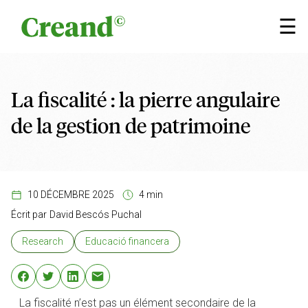
Aller au contenu
×
☰
La fiscalité : la pierre angulaire
de la gestion de patrimoine
10 DÉCEMBRE 2025
4 min
Écrit par
David Bescós Puchal
Research
Educació financera
La fiscalité n’est pas un élément secondaire de la