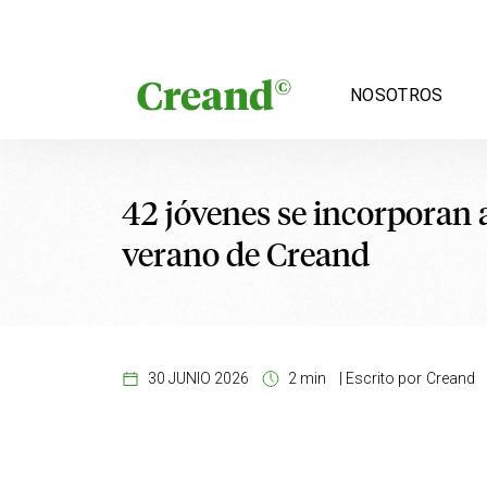
Saltar al contenido
NOSOTROS
42 jóvenes se incorporan a
verano de Creand
30 JUNIO 2026
2 min
|
Escrito por
Creand