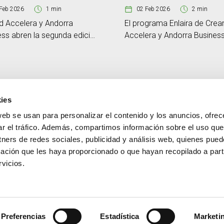
Feb 2026
1 min
02 Feb 2026
2 min
d Accelera y Andorra
El programa Enlaira de Crea
ess abren la segunda edición
Accelera y Andorra Busines
ograma Enlaira y amplían a
empresas emergentes del p
las start-ups seleccionadas
cierra su primera edición
ies
web se usan para personalizar el contenido y los anuncios, ofrec
CONTACTO
MÁS CREAND
ar el tráfico. Además, compartimos información sobre el uso que
+376 88 88 88
Gobierno corporativ
tners de redes sociales, publicidad y análisis web, quienes pue
Actualidad
ación que les haya proporcionado o que hayan recopilado a parti
Espacio Prensa
vicios.
Preferencias
Estadística
Marketi