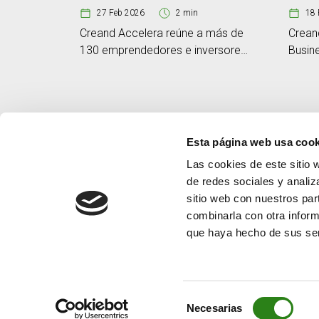
27 Feb 2026
2 min
18 
Creand Accelera reúne a más de
Crean
130 emprendedores e inversores
Busin
en una cumbre sobre innovación
del pr
en la Copa del mundo de esquí
cinco 
alpino femenino
Esta página web usa cook
Las cookies de este sitio 
de redes sociales y analiz
sitio web con nuestros par
combinarla con otra inform
que haya hecho de sus ser
Selección
Necesarias
de