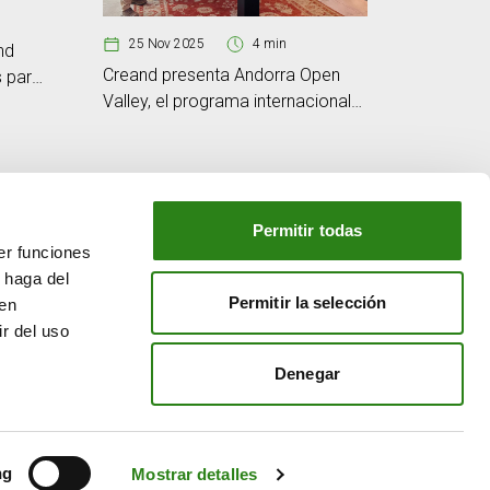
11 Nov
25 Nov 2025
4 min
nd
Nace Cre
Creand presenta Andorra Open
s para
proyecto
Valley, el programa internacional
aís
innovaci
de aceleración en colaboración
en Andor
con Plug and Play
Permitir todas
er funciones
NUESTRO GRUPO
 haga del
o
Creand Crèdit Andorrà
Permitir la selección
den
Creand Wealth Management España
r del uso
Creand Wealth & Securities Luxemburgo
Denegar
Creand Wealth Management EE. UU.
ng
Mostrar detalles