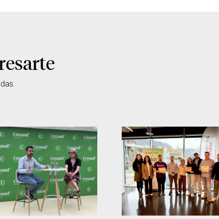
resarte
adas.