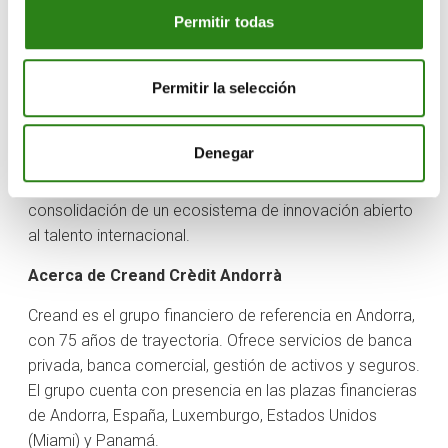
nacionalidades”.
Permitir todas
Andorra Open Valley es una iniciativa que se enmarca
dentro de Creand Accelera, la plataforma de Creand
Permitir la selección
dedicada a impulsar el emprendimiento y la innovación
en Andorra. A través de este programa, Creand
Denegar
refuerza su compromiso con la diversificación
económica, la colaboración entre sectores y la
consolidación de un ecosistema de innovación abierto
al talento internacional.
Acerca de Creand Crèdit Andorrà
Creand es el grupo financiero de referencia en Andorra,
con 75 años de trayectoria. Ofrece servicios de banca
privada, banca comercial, gestión de activos y seguros.
El grupo cuenta con presencia en las plazas financieras
de Andorra, España, Luxemburgo, Estados Unidos
(Miami) y Panamá.