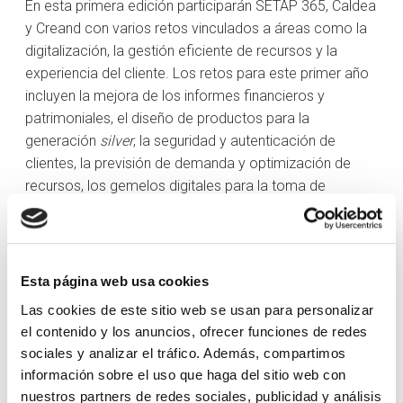
En esta primera edición participarán SETAP 365, Caldea
y Creand con varios retos vinculados a áreas como la
digitalización, la gestión eficiente de recursos y la
experiencia del cliente. Los retos para este primer año
incluyen la mejora de los informes financieros y
patrimoniales, el diseño de productos para la
generación
silver
, la seguridad y autenticación de
clientes, la previsión de demanda y optimización de
recursos, los gemelos digitales para la toma de
decisiones y la gestión de la estacionalidad.
El calendario del programa se inicia el 25 de noviembre
de 2025 con la apertura de las inscripciones, que
Esta página web usa cookies
permanecerán abiertas hasta el 16 de enero de 2026.
Las cookies de este sitio web se usan para personalizar
Tras la selección de las empresas emergentes, el
el contenido y los anuncios, ofrecer funciones de redes
programa de aceleración empezará el 23 de febrero
sociales y analizar el tráfico. Además, compartimos
de 2026 y finalizará con el Demo Day.
información sobre el uso que haga del sitio web con
La plataforma internacional Plug and Play aporta su
nuestros partners de redes sociales, publicidad y análisis