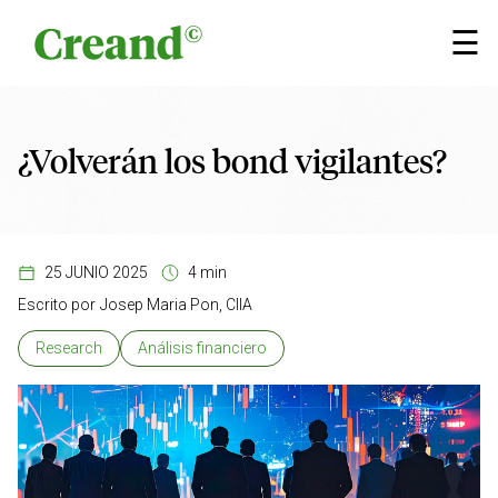
Saltar al contenido
×
☰
¿Volverán los bond vigilantes?
25 JUNIO 2025
4 min
Escrito por
Josep Maria Pon, CIIA
Research
Análisis financiero