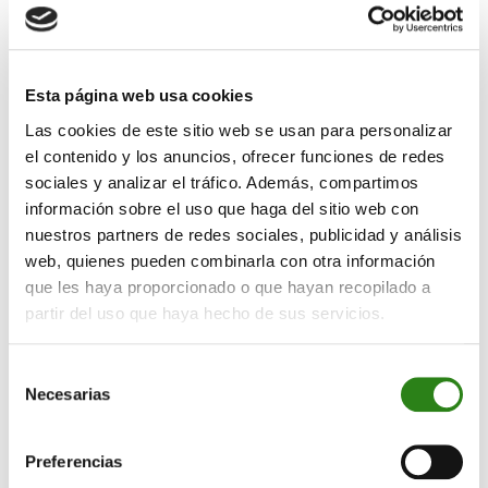
un aumento de los rendimientos de la deuda a medida
que los inversores cuestionan la capacidad de los
gobiernos para cubrir los déficits presupuestarios
masivos.
Esta página web usa cookies
Las cookies de este sitio web se usan para personalizar
el contenido y los anuncios, ofrecer funciones de redes
sociales y analizar el tráfico. Además, compartimos
información sobre el uso que haga del sitio web con
nuestros partners de redes sociales, publicidad y análisis
web, quienes pueden combinarla con otra información
que les haya proporcionado o que hayan recopilado a
En el segundo trimestre del año, hemos tenido algún
partir del uso que haya hecho de sus servicios.
ejemplo de debilidad por parte de la demanda en las
subastas de los bonos del gobierno: en EE. UU., el
Selección
Tesoro vendió 16.000 millones de dólares en nuevos
Necesarias
de
bonos a 20 años, una pequeña parte de los
consentimiento
514.000 millones de dólares que necesitará recaudar
durante el trimestre que finaliza en junio. La deuda se
Preferencias
vendió con un rendimiento del 5,047 %, justo antes de la