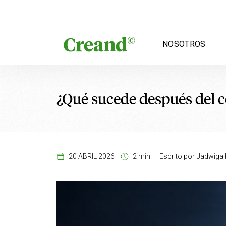
Saltar al contenido
NOSOTROS
¿Qué sucede después del c
20 ABRIL 2026
2 min
|
Escrito por
Jadwiga K