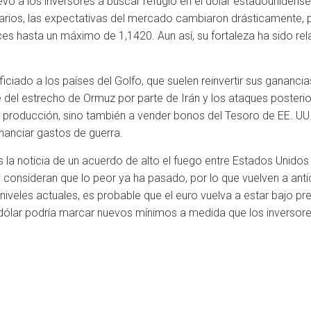
levó a los inversores a buscar refugio en el dólar estadounidense
arios, las expectativas del mercado cambiaron drásticamente, p
nces hasta un máximo de 1,1420. Aun así, su fortaleza ha sido
iciado a los países del Golfo, que suelen reinvertir sus gananci
 del estrecho de Ormuz por parte de Irán y los ataques posterior
la producción, sino también a vender bonos del Tesoro de EE. UU
anciar gastos de guerra.
 la noticia de un acuerdo de alto el fuego entre Estados Unidos e
onsideran que lo peor ya ha pasado, por lo que vuelven a antici
iveles actuales, es probable que el euro vuelva a estar bajo pres
ólar podría marcar nuevos mínimos a medida que los inversores 