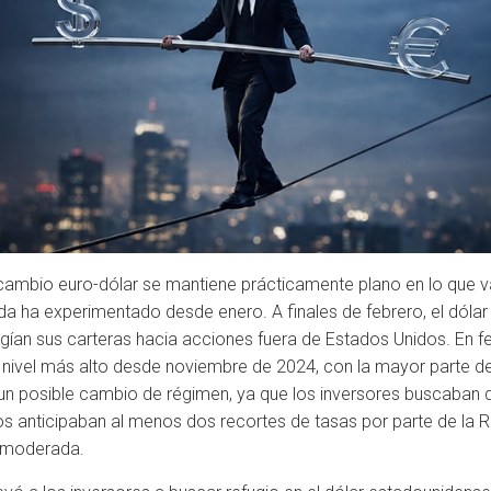
e cambio euro-dólar se mantiene prácticamente plano en lo que 
eda ha experimentado desde enero. A finales de febrero, el dólar
igían sus carteras hacia acciones fuera de Estados Unidos. En febr
 nivel más alto desde noviembre de 2024, con la mayor parte del
 posible cambio de régimen, ya que los inversores buscaban di
 anticipaban al menos dos recortes de tasas por parte de la R
n moderada.