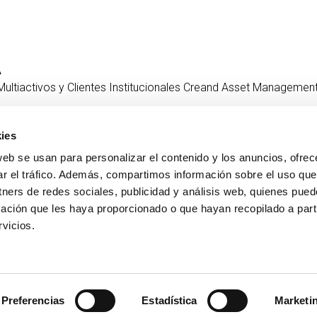
A
Multiactivos y Clientes Institucionales Creand Asset Managemen
ies
web se usan para personalizar el contenido y los anuncios, ofrec
CONTACTO
MÁS CREAND
ar el tráfico. Además, compartimos información sobre el uso que
+376 88 88 88
Gobierno corporativ
tners de redes sociales, publicidad y análisis web, quienes pue
Actualidad
ación que les haya proporcionado o que hayan recopilado a parti
Espacio Prensa
vicios.
Preferencias
Estadística
Marketi