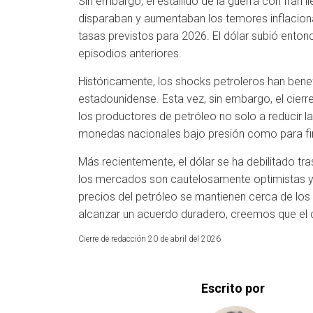
Sin embargo, el estallido de la guerra con Irán l
disparaban y aumentaban los temores inflacion
tasas previstos para 2026. El dólar subió ento
episodios anteriores.
Históricamente, los shocks petroleros han benef
estadounidense. Esta vez, sin embargo, el cierre
los productores de petróleo no solo a reducir 
monedas nacionales bajo presión como para fin
Más recientemente, el dólar se ha debilitado tras
los mercados son cautelosamente optimistas y c
precios del petróleo se mantienen cerca de los n
alcanzar un acuerdo duradero, creemos que el d
Cierre de redacción 20 de abril del 2026
Escrito por