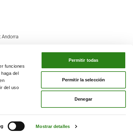
t Andorra
Permitir todas
er funciones
NUESTRO GRUPO
 haga del
o
Creand Crèdit Andorrà
Permitir la selección
den
Creand Wealth Management España
r del uso
Creand Wealth & Securities Luxemburgo
Denegar
Creand Wealth Management EE. UU.
ng
Mostrar detalles