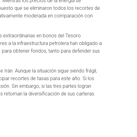
. Mientras los precios de la energía se
uesto que se eliminaron todos los recortes de
 relativamente moderada en comparación con
as extraordinarias en bonos del Tesoro
es a la infraestructura petrolera han obligado a
. para obtener fondos, tanto para defender sus
 Irán. Aunque la situación sigue siendo frágil,
par recortes de tasas para este año. Si los
ión. Sin embargo, si las tres partes logran
retoman la diversificación de sus carteras.