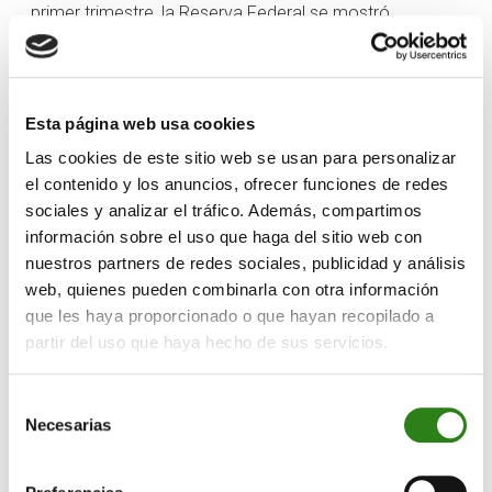
primer trimestre, la Reserva Federal se mostró
notablemente moderada en su última reunión y
mantuvo su plan de recortar los tipos de interés en tres
ocasiones. Ahora bien, ¿podrá mantenerse este
escenario de “ricitos de oro”? La opinión general es que
Esta página web usa cookies
sí. La mediana de las previsiones de crecimiento para
Las cookies de este sitio web se usan para personalizar
EE. UU. es del 2,2 % para 2024, pero la inflación
el contenido y los anuncios, ofrecer funciones de redes
retrocede al 2,1 %, según el indicador preferido de la
sociales y analizar el tráfico. Además, compartimos
Reserva Federal, el índice PCE (índice de gastos de
información sobre el uso que haga del sitio web con
consumo personal). Nos cuesta creer que la Reserva
nuestros partners de redes sociales, publicidad y análisis
Federal vaya a ser capaz de mantener su objetivo de
web, quienes pueden combinarla con otra información
bajar los tipos tres veces este año. Con un mercado
que les haya proporcionado o que hayan recopilado a
laboral tenso y una inflación de los precios de los
partir del uso que haya hecho de sus servicios.
servicios que parece rígida, creemos que este
resultado sigue siendo improbable. La única forma de
Selección
que esto ocurra sería que la economía entrara en
Necesarias
de
recesión y la inflación cayera como consecuencia de
consentimiento
ello.