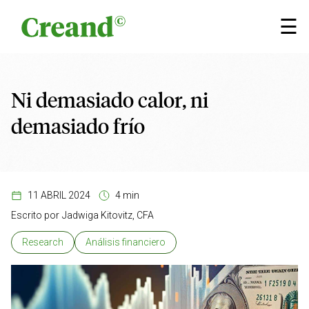
Saltar al contenido
×
☰
Ni demasiado calor, ni
demasiado frío
11 ABRIL 2024
4 min
Escrito por
Jadwiga Kitovitz, CFA
Research
Análisis financiero