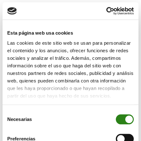
Por otro lado, las familias están igualmente llamadas a
replantearse los esquemas de planificación
tradicionales. Ya hemos comentado el aumento
temporal del período de jubilación, pero a esto suele
Esta página web usa cookies
unirse el hecho de que los descendientes, muchas
Las cookies de este sitio web se usan para personalizar
veces no emancipados cuando la jubilación llega,
el contenido y los anuncios, ofrecer funciones de redes
dependen más tiempo de sus progenitores debido al
sociales y analizar el tráfico. Además, compartimos
retraso en la edad para formar familias. Estas
información sobre el uso que haga del sitio web con
realidades exigen estar más preparados que las
nuestros partners de redes sociales, publicidad y análisis
generaciones previas para afrontar posibles
web, quienes pueden combinarla con otra información
imprevistos y gastos derivados de la edad.
que les haya proporcionado o que hayan recopilado a
partir del uso que haya hecho de sus servicios.
Para la consecución de dichos objetivos será
fundamental contar con estrategias de planificación e
inversión que garanticen la preservación del patrimonio,
Selección
Necesarias
así como la capacidad de generación de rentabilidad
de
de este para hacer frente a los años en los que los
consentimiento
ingresos se verán previsiblemente reducidos. En este
Preferencias