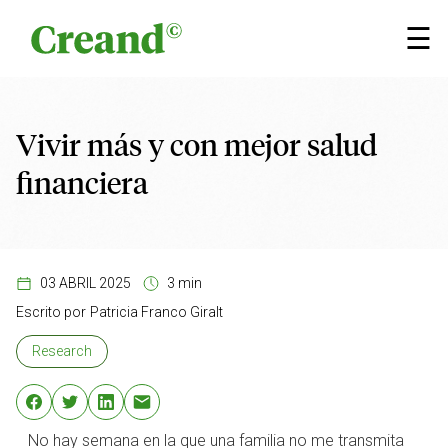
Saltar al contenido
×
☰
Vivir más y con mejor salud
financiera
03 ABRIL 2025
3 min
Escrito por
Patricia Franco Giralt
Research
No hay semana en la que una familia no me transmita