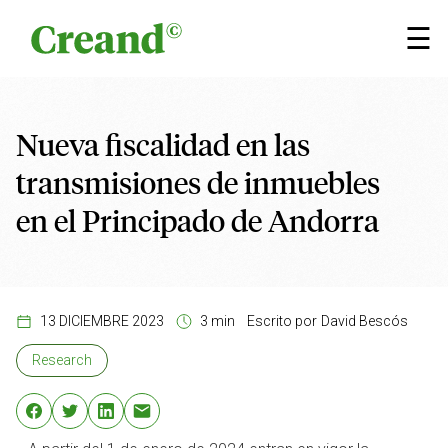
Saltar al contenido
×
☰
Nueva fiscalidad en las
transmisiones de inmuebles
en el Principado de Andorra
13 DICIEMBRE 2023
3 min
Escrito por
David Bescós
Research