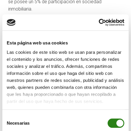
se posee un 5% de participación en sociedad
inmobiliaria.
En segundo lugar, se introduce el concepto de
«ganancia de capital especulativo». Se define como la
ganancia derivada de la transmisión de bienes
inmuebles situados en Andorra antes de haber
Esta página web usa cookies
transcurrido un período de dos años desde su
Las cookies de este sitio web se usan para personalizar
adquisición. En estos casos, se aplicará un recargo
el contenido y los anuncios, ofrecer funciones de redes
especial del 5% en el caso del IRPF y el IS, que
sociales y analizar el tráfico. Además, compartimos
supondrán una tributación final del 15%. En el caso del
información sobre el uso que haga del sitio web con
IRNR, el tipo aplicable será directamente del 15%.
nuestros partners de redes sociales, publicidad y análisis
web, quienes pueden combinarla con otra información
En tercer lugar, con el impuesto anterior se aplicaban
que les haya proporcionado o que hayan recopilado a
unos tipos de tributación en función de los años de
partir del uso que haya hecho de sus servicios.
tenencia del inmueble, que oscilaban desde el 15%
hasta el 0% a partir de 10 años, en los casos de
Selección
residentes personas físicas sin actividad económica y
Necesarias
de
no residentes sin establecimiento permanente. Ahora,