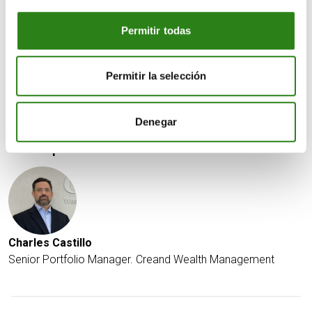
las mega-caps se vieron coronadas el viernes por un
Permitir todas
apagón informático mundial provocado por un fallo en
una actualización técnica que CrowdStrike (CRWD)
intentaba implementar y que afectaba al sistema
Permitir la selección
operativo de Microsoft (MSFT). Las acciones de CRWD
cayeron más de un 11% el viernes.
Denegar
Escrito por
Charles Castillo
Senior Portfolio Manager. Creand Wealth Management