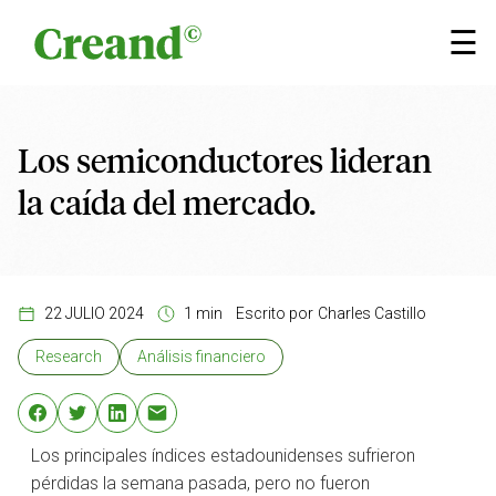
Saltar al contenido
×
☰
Los semiconductores lideran
la caída del mercado.
22 JULIO 2024
1 min
Escrito por
Charles Castillo
Research
Análisis financiero
Los principales índices estadounidenses sufrieron
pérdidas la semana pasada, pero no fueron