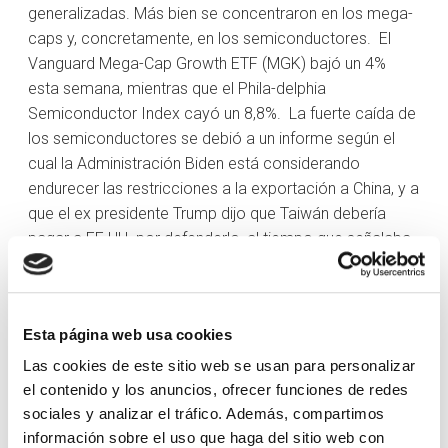
generalizadas. Más bien se concentraron en los mega-
caps y, concretamente, en los semiconductores. El
Vanguard Mega-Cap Growth ETF (MGK) bajó un 4%
esta semana, mientras que el Phila-delphia
Semiconductor Index cayó un 8,8%. La fuerte caída de
los semiconductores se debió a un informe según el
cual la Administración Biden está considerando
endurecer las restricciones a la exportación a China, y a
que el ex presidente Trump dijo que Taiwán debería
pagar a EE.UU. por defenderlo, al tiempo que señalaba
cómo Taiwán se había llevado gran parte de la
producción de semiconductores que se había
producido en EE.UU. Los comentarios del Sr. Trump se
Esta página web usa cookies
tomaron bastante en serio, ya que lidera las encuestas
para las elecciones presidenciales.
Las cookies de este sitio web se usan para personalizar
el contenido y los anuncios, ofrecer funciones de redes
Al comienzo de la semana también se produjo una
sociales y analizar el tráfico. Además, compartimos
continuación de la reciente rotación del dinero, que
información sobre el uso que haga del sitio web con