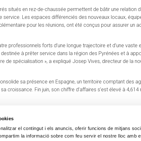
s situés en rez-de-chaussée permettent de bâtir une relation de
e service. Les espaces différenciés des nouveaux locaux, équipés
upplémentaire pour les réunions, ont été conçus pour assurer un 
e professionnels forts d’une longue trajectoire et d’une vaste e
é destinée à prêter service dans la région des Pyrénées et à app
ire de spécialisation », a expliqué Josep Vives, directeur de la 
consolide sa présence en Espagne, un territoire comptant des
sa croissance. Fin juin, son chiffre d’affaires s’est élevé à 4,614 m
cookies
alitzar el contingut i els anuncis, oferir funcions de mitjans socia
Contact
PLUS CREAND
compartim la informació sobre com feu servir el nostre lloc amb e
+376 88 88 88
Gouvernance d'entrepris