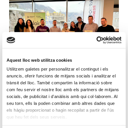
Aquest lloc web utilitza cookies
Utilitzem galetes per personalitzar el contingut i els
anuncis, oferir funcions de mitjans socials i analitzar el
trànsit del lloc. També compartim la informació sobre
com feu servir el nostre lloc amb els partners de mitjans
02 Fév 2026
2 min
socials, de publicitat i d'anàlisis amb qui col·laborem. Al
Le programme Enlaira de Creand Accelera et
seu torn, ells la poden combinar amb altres dades que
Andorra Business pour les entreprises
els hàgiu proporcionat o hagin recopilat a partir de l'ús
émergentes du pays clôture sa première édition
que heu fet dels seus serveis.