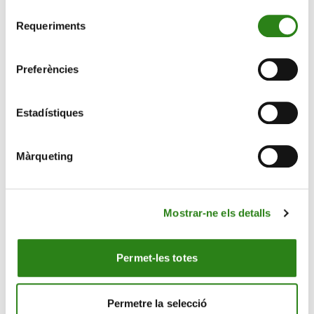
Selecció
Requeriments
de
consentiment
Preferències
Estadístiques
Màrqueting
Mostrar-ne els detalls
25 Nov 2025
4 min
Permet-les totes
Creand présente Andorra Open Valley, le
programme international d’accélération en
collaboration avec Plug and Play
Permetre la selecció