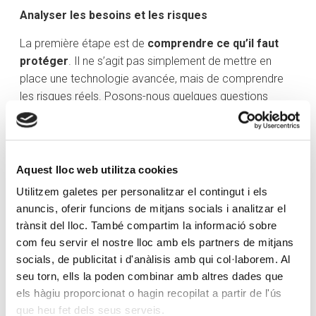
Analyser les besoins et les risques
La première étape est de
comprendre ce qu’il faut
protéger
. Il ne s’agit pas simplement de mettre en
place une technologie avancée, mais de comprendre
les risques réels. Posons-nous quelques questions
élémentaires :
–
Type de données
: dans un cadre de proximité et de
confiance, il est essentiel de protéger la vie privée des
Aquest lloc web utilitza cookies
clients et les informations relatives à leurs entreprises.
Utilitzem galetes per personalitzar el contingut i els
–
Stockage
: chaque type de stockage (nuage, serveur
anuncis, oferir funcions de mitjans socials i analitzar el
local ou dispositifs personnels) comprend ses propres
trànsit del lloc. També compartim la informació sobre
risques, qui exigent des stratégies spécifiques.
com feu servir el nostre lloc amb els partners de mitjans
socials, de publicitat i d'anàlisis amb qui col·laborem. Al
–
Impact d’une brèche
: perdre des données
seu torn, ells la poden combinar amb altres dades que
confidentielles peut affecter l’économie d’une petite
els hàgiu proporcionat o hagin recopilat a partir de l'ús
entreprise, mais aussi la confiance générale envers le
que heu fet dels seus serveis.