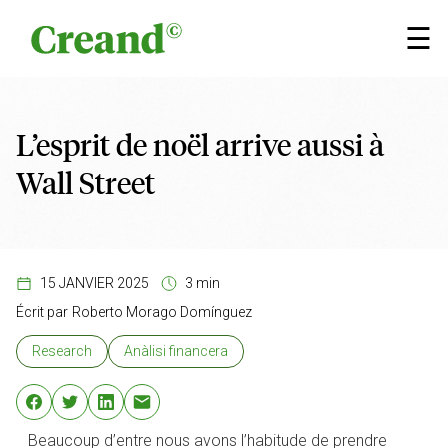
Aller au contenu
×
☰
L’esprit de noël arrive aussi à
Wall Street
15 JANVIER 2025
3 min
Écrit par
Roberto Morago Domínguez
Research
Anàlisi financera
Beaucoup d’entre nous avons l’habitude de prendre