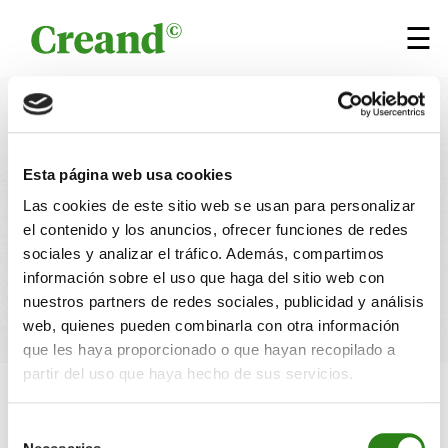
Saltar al contenido
×
☰
Resumen del webinar
'Radiografía de los family
Esta página web usa cookies
Las cookies de este sitio web se usan para personalizar
office en España: claves para
el contenido y los anuncios, ofrecer funciones de redes
entender cómo funcionan',
sociales y analizar el tráfico. Además, compartimos
información sobre el uso que haga del sitio web con
por EFPA
nuestros partners de redes sociales, publicidad y análisis
web, quienes pueden combinarla con otra información
que les haya proporcionado o que hayan recopilado a
partir del uso que haya hecho de sus servicios.
30 ABRIL 2024
1 min
Escrito por
Creand
Selección
Research
Educació financera