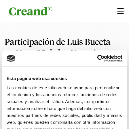
Saltar al contenido
×
☰
Participación de Luis Buceta
en Hora 25 de los Negocios
Esta página web usa cookies
05 ABRIL 2024
1 min
Escrito por
Creand
Las cookies de este sitio web se usan para personalizar
Research
Análisis financiero
el contenido y los anuncios, ofrecer funciones de redes
sociales y analizar el tráfico. Además, compartimos
información sobre el uso que haga del sitio web con
nuestros partners de redes sociales, publicidad y análisis
Participación de Luis Buceta, director de Inversiones de
web, quienes pueden combinarla con otra información
Creand Wealth Management en España, en Hora 25 de