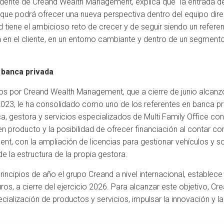
idente de Creand Wealth Management, explica que “la entrada 
 que podrá ofrecer una nueva perspectiva dentro del equipo direc
dad tiene el ambicioso reto de crecer y de seguir siendo un refere
da en el cliente, en un entorno cambiante y dentro de un segme
 banca privada
os por Creand Wealth Management, que a cierre de junio alcanz
023, le ha consolidado como uno de los referentes en banca pr
, gestora y servicios especializados de Multi Family Office con 
 en producto y la posibilidad de ofrecer financiación al contar c
t, con la ampliación de licencias para gestionar vehículos y s
de la estructura de la propia gestora.
rincipios de año el grupo Creand a nivel internacional, estable
ros, a cierre del ejercicio 2026. Para alcanzar este objetivo,
ecialización de productos y servicios, impulsar la innovación y l