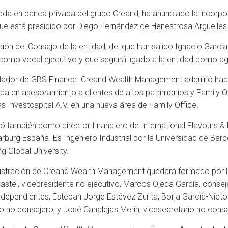
ada en banca privada del grupo Creand, ha anunciado la incor
que está presidido por Diego Fernández de Henestrosa Argüelles
ón del Consejo de la entidad, del que han salido Ignacio Garcia
 como vocal ejecutivo y que seguirá ligado a la entidad como a
dador de GBS Finance. Creand Wealth Management adquirió hace
da en asesoramiento a clientes de altos patrimonios y Family O
Investcapital A.V. en una nueva área de Family Office.
también como director financiero de International Flavours & Fr
burg España. Es Ingeniero Industrial por la Universidad de Bar
 Global University.
inistración de Creand Wealth Management quedará formado por 
stel, vicepresidente no ejecutivo, Marcos Ojeda García, consejer
independientes, Esteban Jorge Estévez Zurita, Borja García-Nie
io no consejero, y José Canalejas Merín, vicesecretario no conse