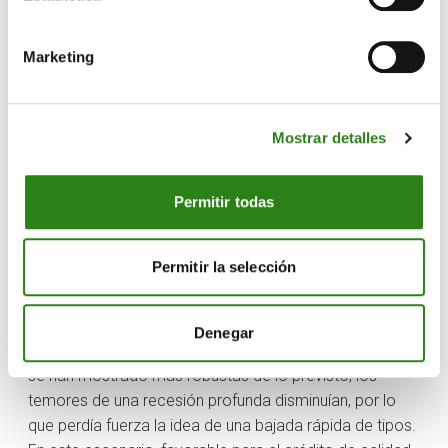
suficientemente restrictivos. En este sentido, Jerome
Powell insinuó recientemente que la Reserva Federal
Marketing
podría haber terminado con el ciclo de ajuste más
agresivo en cuatro décadas, aunque se mantiene sobre
la mesa la posibilidad de un nuevo aumento en la última
Mostrar detalles
reunión del año. En el caso del BCE, ha mantenido
inalterable sus tipos de interés de referencia, a la
espera de próximos datos con una previsión de
Permitir todas
inflación alta durante mucho tiempo.
Permitir la selección
Renta fija: Europa mejor que EE.UU. y valores
defensivos, emergentes y sector financiero
Denegar
A medida que las economías, especialmente en EE.UU.,
se han mostrado más robustas de lo previsto, los
temores de una recesión profunda disminuían, por lo
que perdía fuerza la idea de una bajada rápida de tipos.