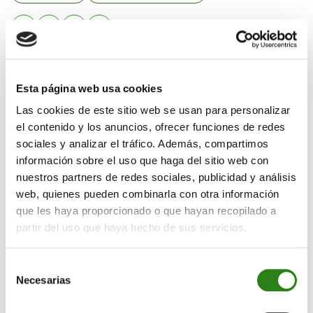
Esta autorización es un paso más en el plan
estratégico de la gestora enfocado a ampliar sus
Esta página web usa cookies
actividades para ofrecer más valor y servicio al
cliente.
Las cookies de este sitio web se usan para personalizar
el contenido y los anuncios, ofrecer funciones de redes
Creand Asset Management, la gestora del grupo
sociales y analizar el tráfico. Además, compartimos
Creand en España, ha recibido la autorización de la
información sobre el uso que haga del sitio web con
Comisión Nacional del Mercado de Valores (CNMV)
nuestros partners de redes sociales, publicidad y análisis
para gestionar directamente Instituciones de Inversión
web, quienes pueden combinarla con otra información
Colectiva (IIC) armonizadas domiciliadas en
que les haya proporcionado o que hayan recopilado a
Luxemburgo en régimen de libre prestación de
partir del uso que haya hecho de sus servicios.
servicios.
Selección
Con esta aprobación, Creand Asset Management
Necesarias
de
dispone del pasaporte europeo que le permitirá actuar
consentimiento
como entidad gestora de los fondos de inversión de