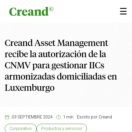
Saltar al contenido
×
☰
Creand Asset Management
recibe la autorización de la
CNMV para gestionar IICs
armonizadas domiciliadas en
Luxemburgo
03 SEPTIEMBRE 2024
1 min
Escrito por
Creand
Corporativo
Productos y servicios