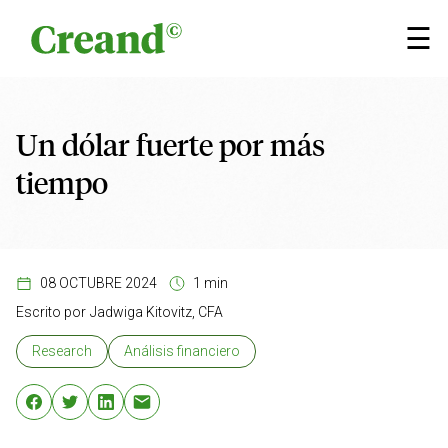
Saltar al contenido
☰
Un dólar fuerte por más
tiempo
08 OCTUBRE 2024
1 min
Escrito por
Jadwiga Kitovitz, CFA
Research
Análisis financiero