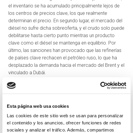
el inventario se ha acumulado principalmente lejos de
los centros de precios clave, los que realmente
determinan el precio. En segundo lugar, el mercado del
diésel no sufre dicha sobreoferta, y el crudo solo puede
debilitarse hasta cierto punto mientras un producto
clave como el diésel se mantenga en equilibrio. Por
último, las sanciones han provocado que las refinerías
de países clave rechacen el petróleo ruso, lo que ha
desplazado la demanda hacia el mercado del Brent y el
vinculado a Dubái.
En 2026, habrá que monitorizar varios factores clave:
Para 2026 se proyecta un crecimiento de la demanda
cercano a los 0,9 millones de barriles al día, una cifra
Esta página web usa cookies
inferior a la tasa de tendencia histórica a largo plazo, de
Las cookies de este sitio web se usan para personalizar
1,2 millones de barriles al día. Aun así, representa una
el contenido y los anuncios, ofrecer funciones de redes
revisión al alza respecto a los malos augurios
sociales y analizar el tráfico. Además, compartimos