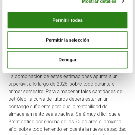
Mostrar detalles
La oferta de la OPEP también ha aumentado:
Desde marzo, la OPEP eliminó los recortes de
Permitir todas
producción, de aproximadamente 2,6 millones de
barriles al día. El crecimiento real de la producción fue
Permitir la selección
mucho menor, de aproximadamente 0,85 millones de
barriles al día. Aunque la capacidad excedente de la
OPEP ya está disminuyendo, la producción de la OPEP
Denegar
entra en 2026 también en un nivel elevado.
La combinación de estas estimaciones apunta a un
superávit a lo largo de 2026, sobre todo durante el
primer semestre. Para almacenar tales cantidades de
petróleo, la curva de futuros deberá estar en un
contango suficiente para que la rentabilidad del
almacenamiento sea atractiva. Será muy difícil que el
Brent cotice por encima de los 70 dólares el próximo
año, sobre todo teniendo en cuenta la nueva capacidad