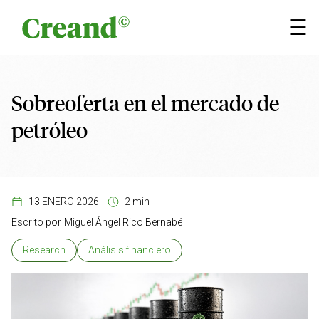
Saltar al contenido
×
☰
Sobreoferta en el mercado de
petróleo
13 ENERO 2026
2 min
Escrito por
Miguel Ángel Rico Bernabé
Research
Análisis financiero