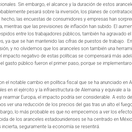
acionales. Sin embargo, el alcance y la duración de estos arance
bablemente pesará sobre la inversión, los planes de contrataci
 De hecho, las encuestas de consumidores y empresas han sorpren
a, mientras que las previsiones de inflación han subido. El aume
espidos entre los trabajadores públicos, también ha agravado el
es, ya que se han mantenido las cifras de puestos de trabajo. En
esión, y no olvidemos que los aranceles son también una herram
 impacto negativo de estas políticas se compensará más adelan
del gasto público fueron el primer paso, porque se implementaro
on el notable cambio en política fiscal que se ha anunciado en 
s en el ejército y la infraestructura de Alemania y equivale a la
 y rearmar Europa, el impacto podría ser considerable. A esto 
os ver una reducción de los precios del gas tras un alto el fuego
bargo, lo más probable es que no empecemos a ver los efectos 
subida de los aranceles estadounidenses se ha centrado en Méxic
s incierta, seguramente la economía se resentirá.