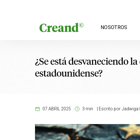
Saltar al contenido
NOSOTROS
¿Se está desvaneciendo la
estadounidense?
07 ABRIL 2025
3 min
|
Escrito por
Jadwiga K