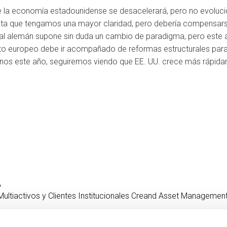
 la economía estadounidense se desacelerará, pero no evolucio
sta que tengamos una mayor claridad, pero debería compensarse
iscal alemán supone sin duda un cambio de paradigma, pero est
to europeo debe ir acompañado de reformas estructurales para 
menos este año, seguiremos viendo que EE. UU. crece más rápid
A
Multiactivos y Clientes Institucionales Creand Asset Managemen