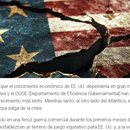
s que el crecimiento económico de EE. UU. dependería en gran m
eles y el DOGE (Departamento de Eficiencia Gubernamental) han c
imiento más lento. Mientras tanto, al otro lado del Atlántico,
a salga de la crisis.
do en una feroz guerra comercial durante los primeros meses 
tablezcan un terreno de juego equitativo para EE. UU. y, a la ve